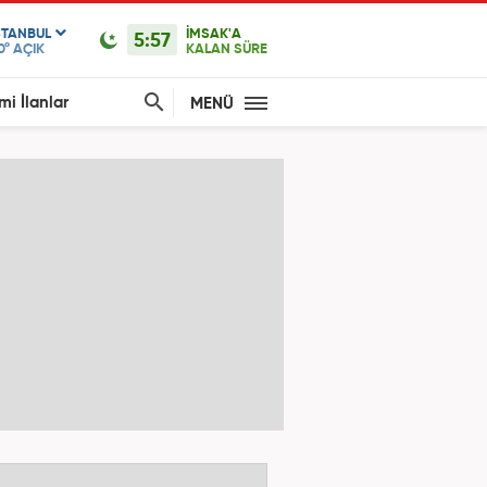
STANBUL
İMSAK'A
5:57
0°
AÇIK
KALAN SÜRE
mi İlanlar
MENÜ