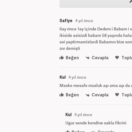
Safiye
4 yıl önce
6ay önce 1ay içinde Dedem i Babam i v
ikiside asisizdi babam 58 yaşında hala
asi yaptirmamislardi Babamın bize son 
zor demişti
Beğen
Cevapla
Topl
Kul
4 yıl önce
Maske mesafe musluk aşı ama aşı da a
Beğen
Cevapla
Topl
Kul
4 yıl önce
Ugur sende kendine sakla fikrini