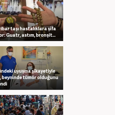
ibar taşı hastalıklara şifa
or: Guatr, astım, bronşit...
ndeki uyuşma şikayetiyle
i, beyninde tümör olduğunu
ndi