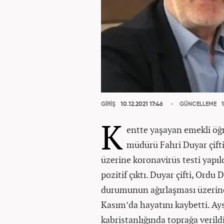
GİRİŞ
10.12.2021 17:46
GÜNCELLEME
1
K
entte yaşayan emekli öğ
müdürü Fahri Duyar çift
üzerine koronavirüs testi yapıld
pozitif çıktı. Duyar çifti, Ordu
durumunun ağırlaşması üzerine
Kasım’da hayatını kaybetti. Ays
kabristanlığında toprağa verildi