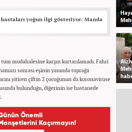
Haya
hastaları yoğun ilgi gösteriyor: Manda
Mehm
Alzh
 tüm müdahalesine karşın kurtarılamadı. Fahri
Meh
namazı sonrası eşinin yanında toprağa
habe
arını yitiren çiftin 2 çocuğunun da koronavirüse
inasında bulunduğu, diğerinin ise hastanede
.