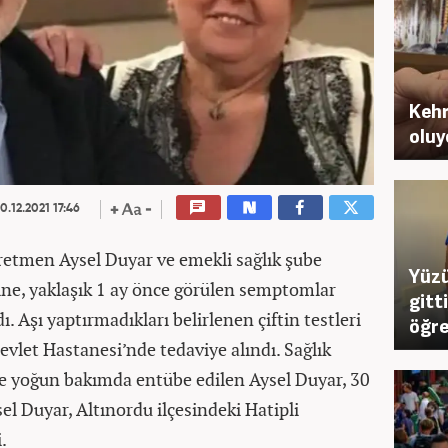
Kehr
oluy
0.12.2021 17:46
retmen Aysel Duyar ve emekli sağlık şube
Yüzü
ine, yaklaşık 1 ay önce görülen semptomlar
gitt
ı. Aşı yaptırmadıkları belirlenen çiftin testleri
öğre
 Devlet Hastanesi’nde tedaviye alındı. Sağlık
 yoğun bakımda entübe edilen Aysel Duyar, 30
el Duyar, Altınordu ilçesindeki Hatipli
.