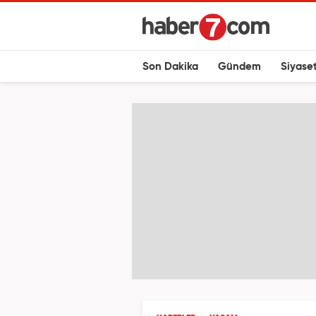
Son Dakika
Gündem
Siyase