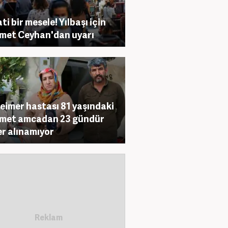
ti bir mesele! Yılbaşı için
et Ceyhan'dan uyarı
eimer hastası 81 yaşındaki
met amcadan 23 gündür
r alınamıyor