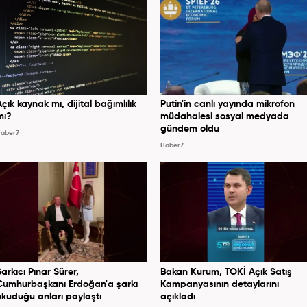
Açık kaynak mı, dijital bağımlılık
Putin'in canlı yayında mikrofon
mı?
müdahalesi sosyal medyada
gündem oldu
aber7
Haber7
Şarkıcı Pınar Sürer,
Bakan Kurum, TOKİ Açık Satış
Cumhurbaşkanı Erdoğan'a şarkı
Kampanyasının detaylarını
okuduğu anları paylaştı
açıkladı