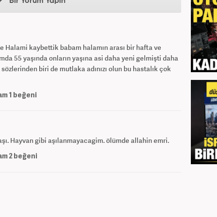
Bir Yorum Yapın
e Halami kaybettik babam halamın arası bir hafta ve
mda 55 yaşında onların yaşına asi daha yeni gelmişti daha
sözlerinden biri de mutlaka adınızı olun bu hastalık çok
am
1
beğeni
şı. Hayvan gibi aşılanmayacagim. ölümde allahin emri.
am
2
beğeni