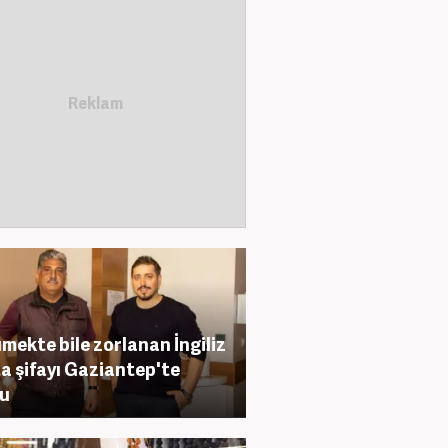
mekte bile zorlanan İngiliz
a şifayı Gaziantep'te
du