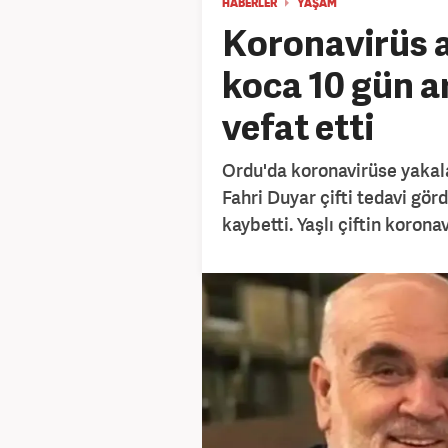
HABERLER
YAŞAM
Koronavirüs a
koca 10 gün a
vefat etti
Ordu'da koronavirüse yakal
Fahri Duyar çifti tedavi gör
kaybetti. Yaşlı çiftin korona