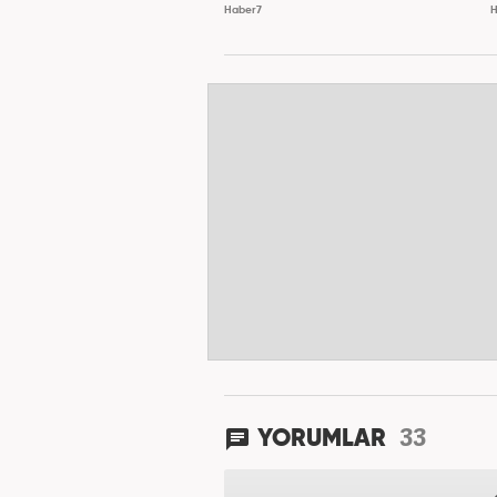
Haber7
H
33
YORUMLAR