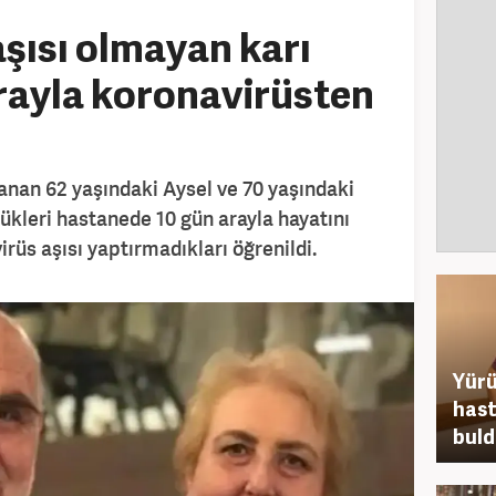
şısı olmayan karı
rayla koronavirüsten
anan 62 yaşındaki Aysel ve 70 yaşındaki
dükleri hastanede 10 gün arayla hayatını
virüs aşısı yaptırmadıkları öğrenildi.
Yürü
hast
bul