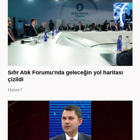
Sıfır Atık Forumu'nda geleceğin yol haritası
çizildi
Haber7