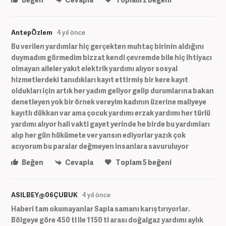
AntepÖzlem
4 yıl önce
Bu verilen yardımlar hiç gerçekten muhtaç birinin aldığını
duymadım görmedim bizzat kendi çevremde bile hiç ihtiyacı
olmayan aileler yakıt elektrik yardımı alıyor sosyal
hizmetlerdeki tanıdıkları kayıt ettirmiş bir kere kayıt
oldukları için artık her yadım geliyor gelip durumlarına bakan
denetleyen yok bir örnek vereyim kadının üzerine maliyeye
kayıtlı dükkan var ama çocuk yardımı erzak yardımı her türlü
yardımı alıyor hali vakti gayet yerinde he birde bu yardımları
alıp her gün hükümete ver yansın ediyorlar yazık çok
acıyorum bu paralar değmeyen insanlara savuruluyor
Beğen
Cevapla
Toplam
5
beğeni
ASILBEY@06ÇUBUK
4 yıl önce
Haberi tam okumayanlar Sapla samanı karıştırıyorlar.
Bölgeye göre 450 tl ile 1150 tl arası doğalgaz yardımı aylık