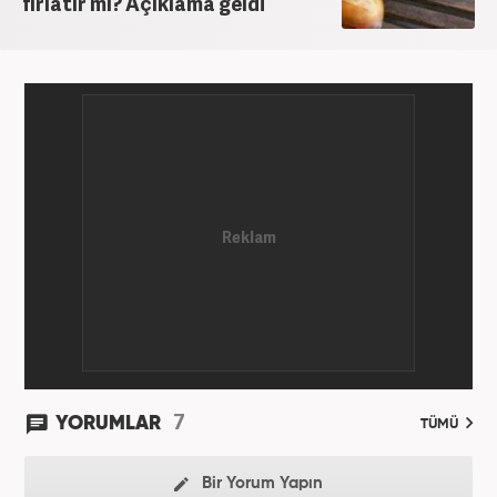
fırlatır mı? Açıklama geldi
7
YORUMLAR
TÜMÜ
Bir Yorum Yapın