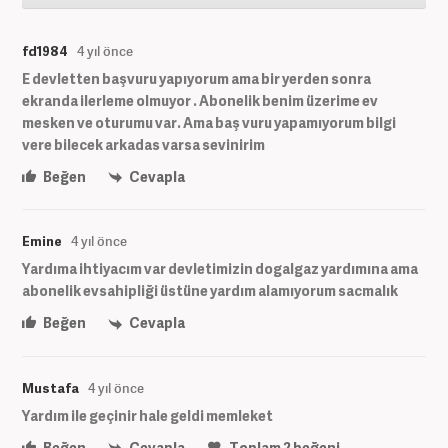
fd1984
4 yıl önce
E devletten başvuru yapıyorum ama bir yerden sonra
ekranda ilerleme olmuyor . Abonelik benim üzerime ev
mesken ve oturumu var. Ama baş vuru yapamıyorum bilgi
vere bilecek arkadas varsa sevinirim
Beğen
Cevapla
Emine
4 yıl önce
Yardıma ihtiyacım var devletimizin dogalgaz yardımına ama
abonelik evsahipliği üstüne yardım alamıyorum sacmalık
Beğen
Cevapla
Mustafa
4 yıl önce
Yardım ile geçinir hale geldi memleket
Beğen
Cevapla
Toplam
2
beğeni