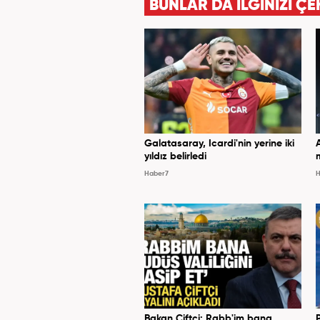
BUNLAR DA İLGİNİZİ ÇE
Galatasaray, Icardi'nin yerine iki
yıldız belirledi
Haber7
H
Bakan Çiftçi: Rabb'im bana