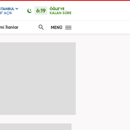
STANBUL
ÖĞLE'YE
6:19
8°
AÇIK
KALAN SÜRE
mi İlanlar
MENÜ