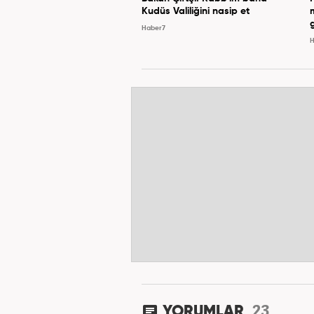
Kudüs Valiliğini nasip et
Haber7
H
23
YORUMLAR