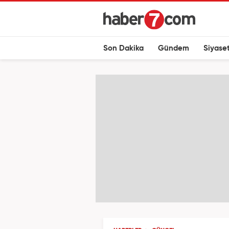
Son Dakika
Gündem
Siyase