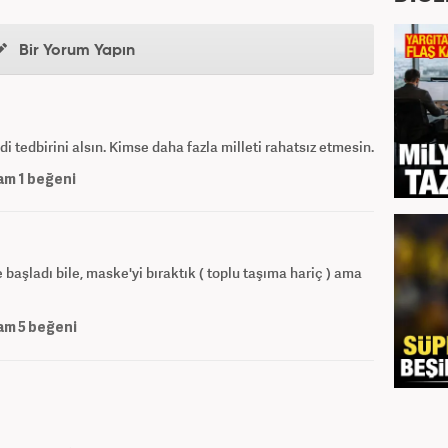
Bir Yorum Yapın
 tedbirini alsın. Kimse daha fazla milleti rahatsız etmesin.
am
1
beğeni
aşladı bile, maske'yi bıraktık ( toplu taşıma hariç ) ama
am
5
beğeni