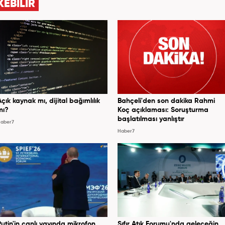
KEBİLİR
Açık kaynak mı, dijital bağımlılık
Bahçeli'den son dakika Rahmi
mı?
Koç açıklaması: Soruşturma
başlatılması yanlıştır
aber7
Haber7
Putin'in canlı yayında mikrofon
Sıfır Atık Forumu'nda geleceğin