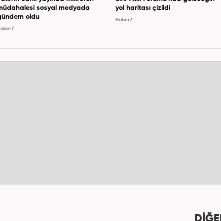
müdahalesi sosyal medyada
yol haritası çizildi
gündem oldu
Haber7
aber7
DİĞE