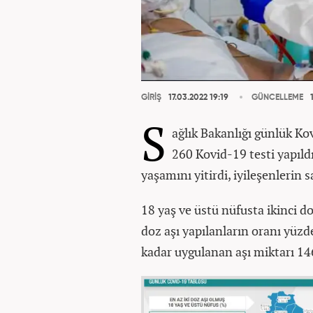
GİRİŞ
17.03.2022 19:19
GÜNCELLEME
1
S
ağlık Bakanlığı günlük Ko
260 Kovid-19 testi yapıldı,
yaşamını yitirdi, iyileşenlerin s
18 yaş ve üstü nüfusta ikinci d
doz aşı yapılanların oranı yüzd
kadar uygulanan aşı miktarı 14