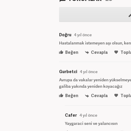
Doğru
4 yıl önce
Hastalanmak istemeyen aşı olsun, kendi
Beğen
Cevapla
Topl
Gurbetci
4 yıl önce
Avrupa da vakalar yeniden yükselmeye b
galiba yakında yeniden koyacağız
Beğen
Cevapla
Topl
Cafer
4 yıl önce
Yaygaraci seni ve yalancısın