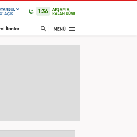
STANBUL
AKŞAM'A
1:36
0°
AÇIK
KALAN SÜRE
mi İlanlar
MENÜ