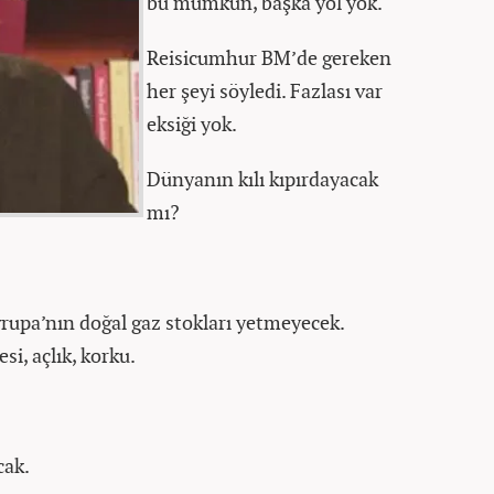
bu mümkün, başka yol yok.
Reisicumhur BM’de gereken
her şeyi söyledi. Fazlası var
eksiği yok.
Dünyanın kılı kıpırdayacak
mı?
Avrupa’nın doğal gaz stokları yetmeyecek.
si, açlık, korku.
cak.