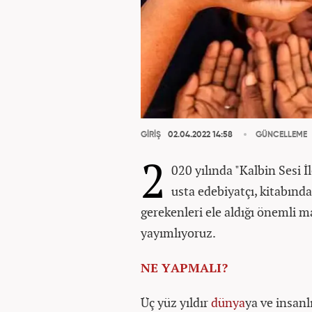
GİRİŞ
02.04.2022 14:58
GÜNCELLEME
2
020 yılında "Kalbin Sesi 
usta edebiyatçı, kitabınd
gerekenleri ele aldığı önemli m
yayımlıyoruz.
NE YAPMALI?
Üç yüz yıldır
dünya
ya ve insanl