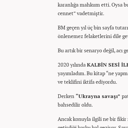
karanlığa mahkum etti. Oysa bu
cennet” vadetmiştir.
BM geçen yıl üç bin sayfa tutar
önlenemez felaketlerini dile get
Bu artık bir senaryo değil, acı ge
2020 yılında
KALBİN SESİ İ
yayımladım. Bu kitap “ne yapm
ve teklifini iktifa ediyordu.
Derken
“Ukrayna savaşı”
pa
bahsedilir oldu.
Ancak konuyla ilgili ne bir fikir
getirdiği korku kol geziyor. Sav