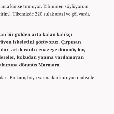
di, ama kimse tınmıyor. Tahminen söylüyorum
eririm). Ülkemizde 220 sulak arazi ve göl vardı,
an bir gölden arta kalan balıkçı
rüyen iskeletini görüyoruz. Çırpınan
sular, artık canlı cenazeye dönmüş kuş
dereler, kokudan yanına varılamayan
m çukuruna dönmüş Marmara.
laları. Bir karış boya varmadan kuruyan mahsule