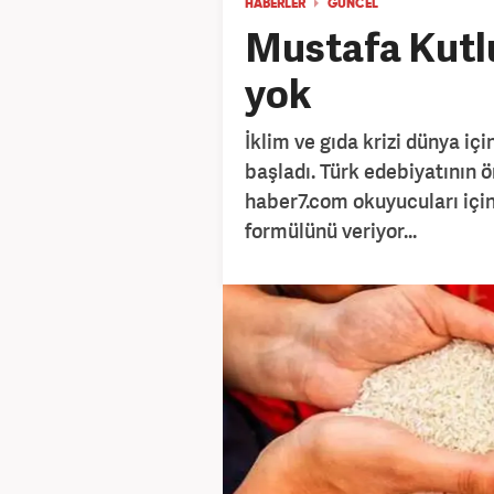
HABERLER
GÜNCEL
Mustafa Kutlu:
yok
İklim ve gıda krizi dünya iç
başladı. Türk edebiyatının 
haber7.com okuyucuları için 
formülünü veriyor...