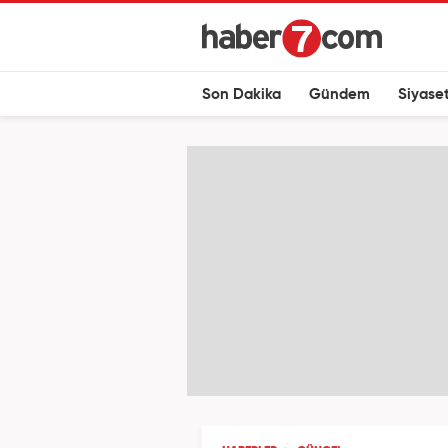
Son Dakika
Gündem
Siyase