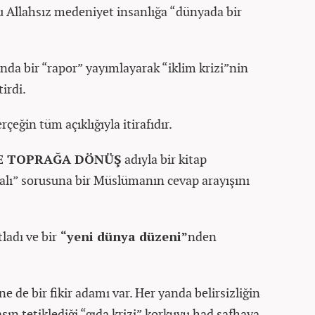
 Allahsız medeniyet insanlığa “dünyada bir
ında bir “rapor” yayımlayarak “iklim krizi”nin
irdi.
rçeğin tüm açıklığıyla itirafıdır.
LE TOPRAĞA DÖNÜŞ
adıyla bir kitap
alı” sorusuna bir Müslümanın cevap arayışını
tladı ve bir
“yeni dünya düzeni”
nden
 ne de bir fikir adamı var. Her yanda belirsizliğin
aşın tetiklediği “gıda krizi” korkuyu had safhaya