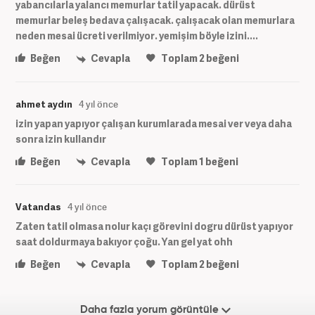
yabancılarla yalancı memurlar tatil yapacak. dürüst
memurlar beleş bedava çalışacak. çalışacak olan memurlara
neden mesai ücreti verilmiyor. yemişim böyle izini....
Beğen
Cevapla
Toplam
2
beğeni
ahmet aydın
4 yıl önce
izin yapan yapıyor çalışan kurumlarada mesai ver veya daha
sonra izin kullandır
Beğen
Cevapla
Toplam
1
beğeni
Vatandas
4 yıl önce
Zaten tatil olmasa nolur kaçı görevini dogru dürüst yapıyor
saat doldurmaya bakıyor çoğu. Yan gel yat ohh
Beğen
Cevapla
Toplam
2
beğeni
Daha fazla yorum görüntüle