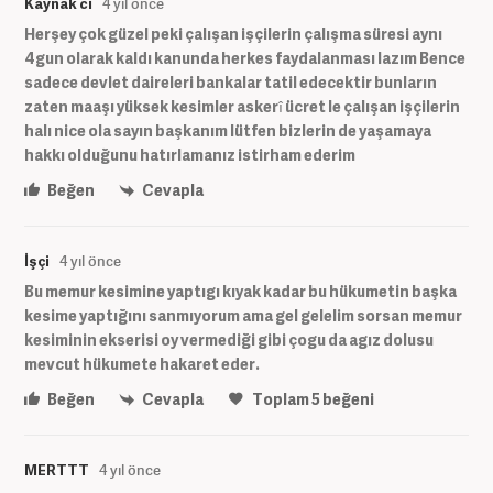
Kaynak ci
4 yıl önce
Herşey çok güzel peki çalışan işçilerin çalışma süresi aynı
4gun olarak kaldı kanunda herkes faydalanması lazım Bence
sadece devlet daireleri bankalar tatil edecektir bunların
zaten maaşı yüksek kesimler askerî ücret le çalışan işçilerin
halı nice ola sayın başkanım lütfen bizlerin de yaşamaya
hakkı olduğunu hatırlamanız istirham ederim
Beğen
Cevapla
İşçi
4 yıl önce
Bu memur kesimine yaptıgı kıyak kadar bu hükumetin başka
kesime yaptığını sanmıyorum ama gel gelelim sorsan memur
kesiminin ekserisi oy vermediği gibi çogu da agız dolusu
mevcut hükumete hakaret eder.
Beğen
Cevapla
Toplam
5
beğeni
MERTTT
4 yıl önce