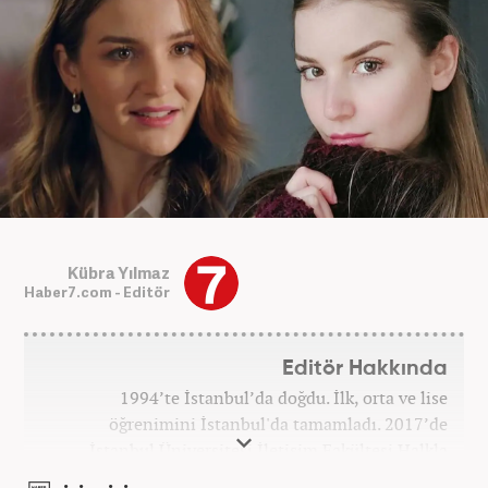
Kübra Yılmaz
Haber7.com - Editör
Editör Hakkında
1994’te İstanbul’da doğdu. İlk, orta ve lise
öğrenimini İstanbul'da tamamladı. 2017’de
İstanbul Üniversitesi İletişim Fakültesi Halkla
İlişkiler ve Tanıtım bölümünden mezun oldu.