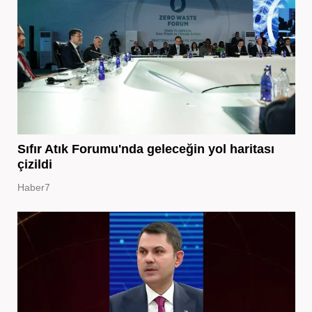
Sıfır Atık Forumu'nda geleceğin yol haritası
çizildi
Haber7