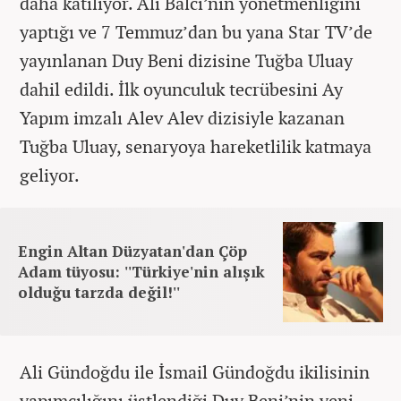
daha katılıyor. Ali Balcı’nın yönetmenliğini
yaptığı ve 7 Temmuz’dan bu yana Star TV’de
yayınlanan Duy Beni dizisine Tuğba Uluay
dahil edildi. İlk oyunculuk tecrübesini Ay
Yapım imzalı Alev Alev dizisiyle kazanan
Tuğba Uluay, senaryoya hareketlilik katmaya
geliyor.
Engin Altan Düzyatan'dan Çöp
Adam tüyosu: ''Türkiye'nin alışık
olduğu tarzda değil!''
Ali Gündoğdu ile İsmail Gündoğdu ikilisinin
yapımcılığını üstlendiği Duy Beni’nin yeni