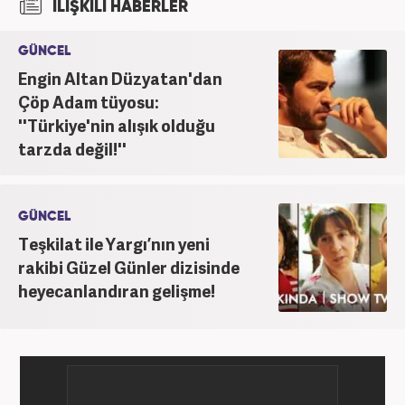
İLİŞKİLİ HABERLER
2017’den beri Kanal7 Medya Grubu’na bağlı
Haber7.com bünyesinde mesleki hayatına devam
GÜNCEL
etmektedir.
Engin Altan Düzyatan'dan
Çöp Adam tüyosu:
''Türkiye'nin alışık olduğu
tarzda değil!''
GÜNCEL
Teşkilat ile Yargı’nın yeni
rakibi Güzel Günler dizisinde
heyecanlandıran gelişme!