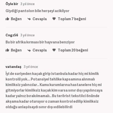
Öyle bir
3 yıl önce
Giydiği pantolon bile herşeyi acikliyor
Beğen
Cevapla
Toplam
7
beğeni
Cngz56
3 yıl önce
Bu bir afrika kırması bir hayvana benziyor
Beğen
Cevapla
Toplam
20
beğeni
vatandaş
3 yıl önce
İyi de suriyeden kaçak girip istanbula kadar hiç mi kimlik
kontrolü yok... Potansiyel tehlike kapsamına alınmalı
kimliksiz yabncılar.. Kamu kurumlarına hastanelere hiç mi
gitmiyorlar kimliksiz kaçak kim varsa sınır dışı yapılıncaya
kadar yalnız bırakılmamalı.. Bu terörist tekstilci önünde
akşama kadar oturuyor o zaman kontrol edilip kimliksiz
olduğu anlaşılsaydı sınır dışı edilebilirdi