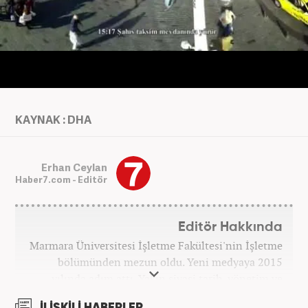
KAYNAK : DHA
Erhan Ceylan
Haber7.com - Editör
Editör Hakkında
Marmara Üniversitesi İşletme Fakültesi'nin İşletme
bölümünden mezun oldu. Yeni medyaya 2015
yılında adım attı. Yakın siyasi tarih, yönetim ve
politik süreçlere olan ilgisi bu mesleğe