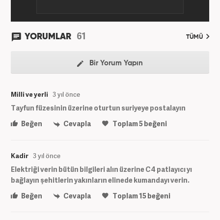
61
YORUMLAR
TÜMÜ
Bir Yorum Yapın
Milli ve yerli
3 yıl önce
Tayfun füzesinin üzerine oturtun suriyeye postalayın
Beğen
Cevapla
Toplam
5
beğeni
Kadir
3 yıl önce
Elektriği verin bütün bilgileri alın üzerine C4 patlayıcı yı
bağlayın şehitlerin yakınların elinede kumandayı verin.
Beğen
Cevapla
Toplam
15
beğeni