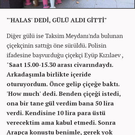
"'HALAS' DEDİ, GÜLÜ ALDI GİTTİ"
Diğer gülü ise Taksim Meydanı'nda bulunan
çiçekçinin sattığı öne sürüldü. Polisin
ifadesine başvurduğu çiçekçi Eyüp Kızılaev ,
"
Saat 15.00-15.30 arası civarındaydı.
Arkadaşımla birlikte içeride
oturuyordum. Önce gelip çiçeğe baktı.
'How much' dedi. Benden çiçeği istedi,
ona bir tane gül verdim bana 50 lira
verdi. Kendisine 10 lira para üstü
verecektim ama kabul etmedi. Sonra
Arapça konuştu benimle, gerek yok