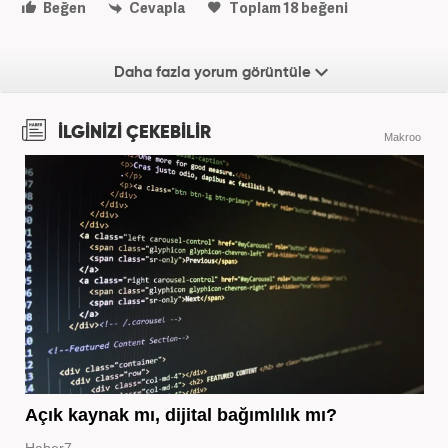
Beğen
Cevapla
Toplam
18
beğeni
Daha fazla yorum görüntüle
İLGİNİZİ ÇEKEBİLİR
Makroo
Açık kaynak mı, dijital bağımlılık mı?