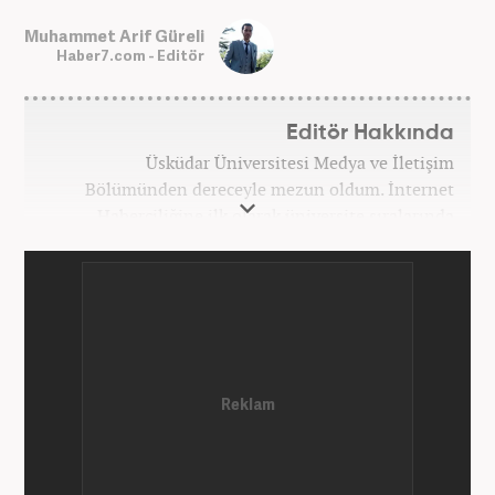
Muhammet Arif Güreli
Haber7.com - Editör
Editör Hakkında
Üsküdar Üniversitesi Medya ve İletişim
Bölümünden dereceyle mezun oldum. İnternet
Haberciliğine ilk olarak üniversite sıralarında
kurduğum internet haber sitesiyle başladım.
Kurduğum sitede 1 yıl kadar sağlık, spor ve kültür
kategorilerinde röportaj, özel haber ve analiz
yazıları yazdım. 2022 yılından bu yana Haber7
bünyesinde başlıca gündem, siyaset, dünya,
ekonomi kategorileri olmak üzere çok sayıda haber,
grafik ve video hazırladım. Kariyerime Haber7'de
gündem editörü olarak devam etmekteyim.