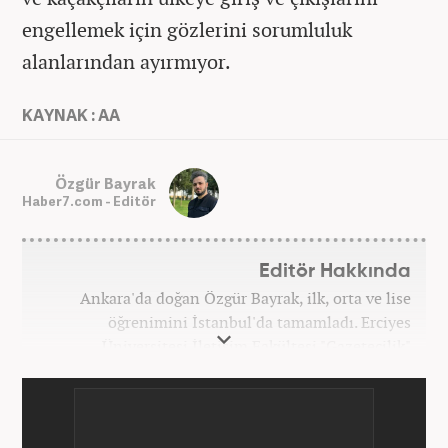
engellemek için gözlerini sorumluluk
alanlarından ayırmıyor.
KAYNAK : AA
Özgür Bayrak
Haber7.com - Editör
Editör Hakkında
Ankara'da doğan Özgür Bayrak, ilk, orta ve lise
öğrenimini İstanbul'da tamamladı. Erciyes
Üniversitesi İletişim Fakültesi "Gazetecilik"
bölümünden mezun oldu. Üniversite döneminde
çeşitli yerel gazetelerde muhabir ve editör olarak
görev aldı. Star.com'da internet editörü olarak
stajını tamamladıktan sonra Medya Takip