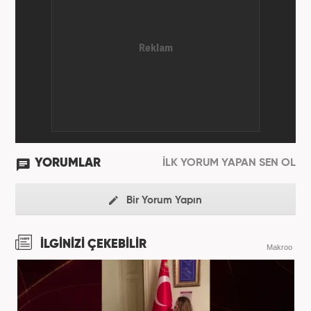
Merkezi'nde 3 yıl boyunca Gündem, Siyaset, Spor,
Ekonomi kategorilerinde haber ve SEO içerikleriyle
birlikte galeri ve video hazırladı. 2019'un Şubat
ayından bu yana ise Haber7.com'da Gündem Editörü
olarak habercilik kariyerine devam etmektedir.
YORUMLAR
İLK YORUM YAPAN SEN OL
Bir Yorum Yapın
İLGİNİZİ ÇEKEBİLİR
Makroo