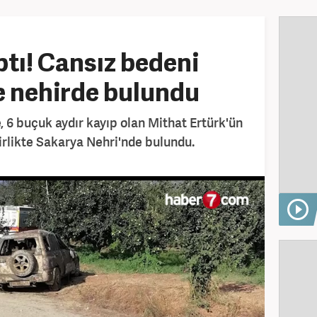
ptı! Cansız bedeni
te nehirde bulundu
, 6 buçuk aydır kayıp olan Mithat Ertürk'ün
birlikte Sakarya Nehri'nde bulundu.