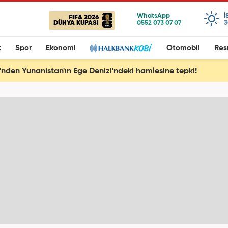
I
FIFA 2026
DÜNYA KUPASI
3
t
Spor
Ekonomi
Otomobil
Res
ri'nden Yunanistan'ın Ege Denizi'ndeki hamlesine tepki!