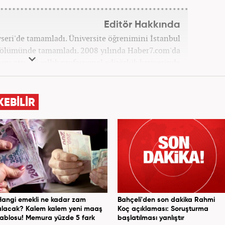
Editör Hakkında
ayseri'de tamamladı. Üniversite öğrenimini İstanbul
 bölümünde tamamladı. 2008 yılında Haber7.com'da
ını attı. 15 yıllık profesyonel editörlük kariyerinde
ptı. Meslek hayatına Haber7.com'da 'Güncel/Siyaset
Sorumlu Editörü' olarak devam etmektedir.
KEBİLİR
Hangi emekli ne kadar zam
Bahçeli'den son dakika Rahmi
alacak? Kalem kalem yeni maaş
Koç açıklaması: Soruşturma
tablosu! Memura yüzde 5 fark
başlatılması yanlıştır