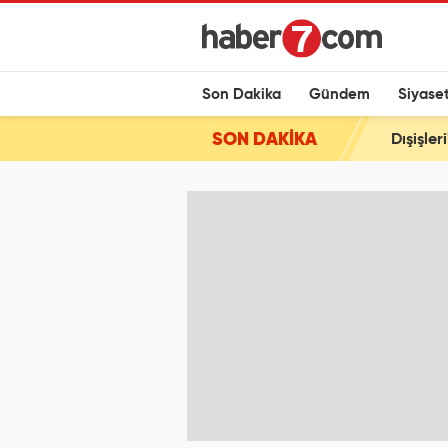
Son Dakika
Gündem
Siyase
SON DAKİKA
Dışişle