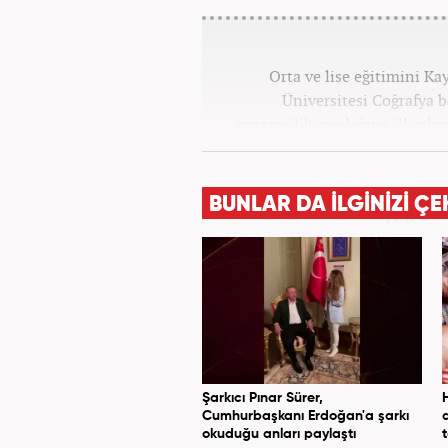
Orta ve lise eğitimini K
Üniversitesi Coğrafya
gazetecilik mesleğine ilk adım
tüm kategorilerde görev ya
BUNLAR DA İLGİNİZİ ÇE
Şarkıcı Pınar Sürer,
Cumhurbaşkanı Erdoğan'a şarkı
okuduğu anları paylaştı