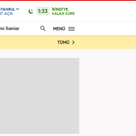
STANBUL
İKİNDİ'YE
1:33
0°
AÇIK
KALAN SÜRE
mi İlanlar
MENÜ
TÜMÜ