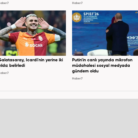
aber7
Haber7
Galatasaray, Icardi'nin yerine iki
Putin'in canlı yayında mikrofon
ıldız belirledi
müdahalesi sosyal medyada
gündem oldu
aber7
Haber7