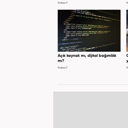
Haber7
H
Açık kaynak mı, dijital bağımlılık
mı?
y
Haber7
H