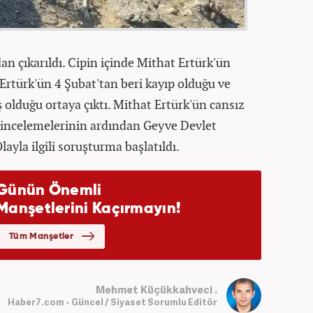
an çıkarıldı. Cipin içinde Mithat Ertürk'ün
Ertürk'ün 4 Şubat'tan beri kayıp olduğu ve
ş olduğu ortaya çıktı. Mithat Ertürk'ün cansız
 incelemelerinin ardından Geyve Devlet
ayla ilgili soruşturma başlatıldı.
Mehmet Küçükkahveci .
Haber7.com - Güncel / Siyaset Sorumlu Editör