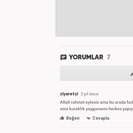
7
YORUMLAR
ziyaretçi
2 yıl önce
Allah rahmet eylesin ama bu arada far
ama kuraklık yaygarasını herkes yapıy
Beğen
Cevapla