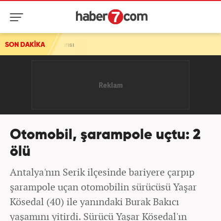
 saldırısı
SON DAKİKA
Otomobil, şarampole uçtu: 2
ölü
Antalya'nın Serik ilçesinde bariyere çarpıp
şarampole uçan otomobilin sürücüsü Yaşar
Kösedal (40) ile yanındaki Burak Bakıcı
yaşamını yitirdi. Sürücü Yaşar Kösedal'ın