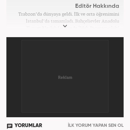
Editör Hakkında
Trabzon’da dünyaya geldi. İlk ve orta öğrenimini
İstanbul’da tamamladı. Bahçelievler Anadolu
Ticaret Meslek Lisesinde ‘Web Programcılığı’
bölümünden mezun oldu. Yüksek öğrenimini,
Atatürk Üniversitesinde ‘Yeni Medya ve Gazetecilik’
mezunu olarak tamamladı. Gazeteciliğe ilk adımını
2011 yılında attı. 13 yıllık profesyonel meslek
hayatında SEO içerik ve muhabirlik de dahil olmak
üzere ağırlıklı olarak gündem, dünya, ekonomi, spor
ve teknoloji kategorilerinde birçok haber ve
röportaja imza atarak galeri ve video hazırladı.
Bahadır Alemdar, meslek hayatına Haber7.com'da
aktif olarak devam etmektedir.
YORUMLAR
İLK YORUM YAPAN SEN OL