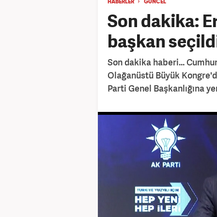
HABERLER
GÜNCEL
Son dakika: E
başkan seçildi
Son dakika haberi... Cumhu
Olağanüstü Büyük Kongre'd
Parti Genel Başkanlığına yen