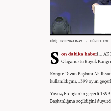
GİRİŞ
07.10.2023 15:49
GÜNCELLEME
S
on dakika
haber
i...
AK P
Olağanüstü Büyük Kongres
Kongre Divan Başkanı Ali İhsa
kullanıldığını, 1399 oyun geçerli
Yavuz, Erdoğan'ın geçerli 139
Başkanlığına seçildiğini duyurd