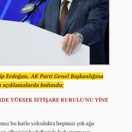
 Erdoğan, AK Parti Genel Başkanlığına
u açıklamalarda bulundu;
DE YÜKSEK İSTİŞARE KURULU'NU YİNE
ğımız bu kutlu yolculukta hepimiz çok ağır