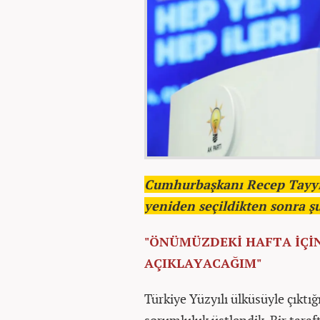
Cumhurbaşkanı Recep Tayyip
yeniden seçildikten sonra ş
"ÖNÜMÜZDEKİ HAFTA İÇİN
AÇIKLAYACAĞIM"
Türkiye Yüzyılı ülküsüyle çıktı