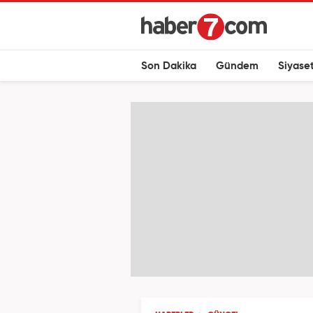
Son Dakika
Gündem
Siyase