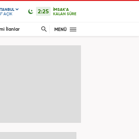
STANBUL
İMSAK'A
2:25
0°
AÇIK
KALAN SÜRE
mi İlanlar
MENÜ