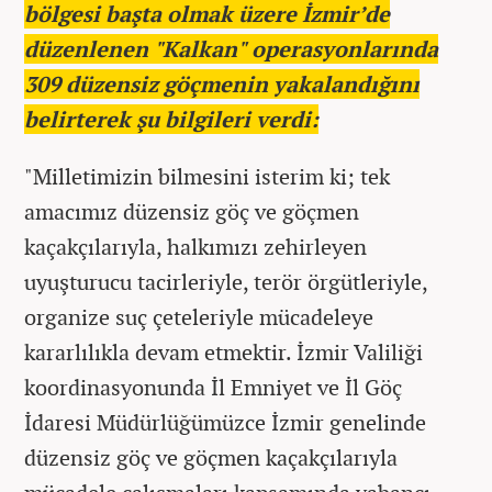
bölgesi başta olmak üzere İzmir’de
düzenlenen "Kalkan" operasyonlarında
309 düzensiz göçmenin yakalandığını
belirterek şu bilgileri verdi:
"Milletimizin bilmesini isterim ki; tek
amacımız düzensiz göç ve göçmen
kaçakçılarıyla, halkımızı zehirleyen
uyuşturucu tacirleriyle, terör örgütleriyle,
organize suç çeteleriyle mücadeleye
kararlılıkla devam etmektir. İzmir Valiliği
koordinasyonunda İl Emniyet ve İl Göç
İdaresi Müdürlüğümüzce İzmir genelinde
düzensiz göç ve göçmen kaçakçılarıyla