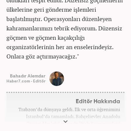
oldukları tespit edildi. Düzensiz göçmenlerin
ülkelerine geri gönderme işlemleri
başlatılmıştır. Operasyonları düzenleyen
kahramanlarımızı tebrik ediyorum. Düzensiz
göçmen ve göçmen kaçakçılığı
organizatörlerinin her an enselerindeyiz.
Onlara göz açtırmayacağız."
Bahadır Alemdar
Haber7.com - Editör
Editör Hakkında
Trabzon’da dünyaya geldi. İlk ve orta öğrenimini
İstanbul’da tamamladı. Bahçelievler Anadolu
Ticaret Meslek Lisesinde ‘Web Programcılığı’
bölümünden mezun oldu. Yüksek öğrenimini,