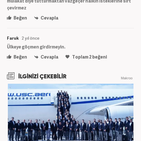
mülakat diye tutturmaktan vazgeçer halkın isteklerine sırt
çevirmez
Beğen
Cevapla
Faruk
2 yıl önce
Ülkeye göçmen girdirmeyin.
Beğen
Cevapla
Toplam
2
beğeni
İLGİNİZİ ÇEKEBİLİR
Makroo