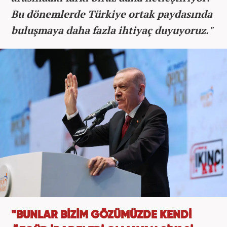
Bu dönemlerde Türkiye ortak paydasında
buluşmaya daha fazla ihtiyaç duyuyoruz."
"BUNLAR BİZİM GÖZÜMÜZDE KENDİ