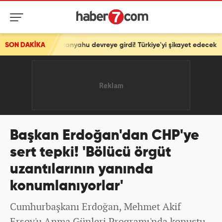
hu devreye girdi! Türkiye'yi şikayet edecek
SON DAKİKA
Başkan Erdoğan'dan CHP'ye
sert tepki! 'Bölücü örgüt
uzantılarının yanında
konumlanıyorlar'
Cumhurbaşkanı Erdoğan, Mehmet Akif
Ersoy'u Anma Günleri Programı'nda konuştu.