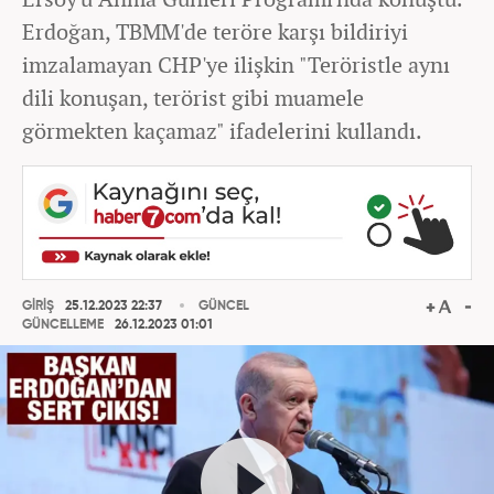
Erdoğan, TBMM'de teröre karşı bildiriyi
imzalamayan CHP'ye ilişkin "Teröristle aynı
dili konuşan, terörist gibi muamele
görmekten kaçamaz" ifadelerini kullandı.
GİRİŞ
25.12.2023 22:37
GÜNCEL
GÜNCELLEME
26.12.2023 01:01