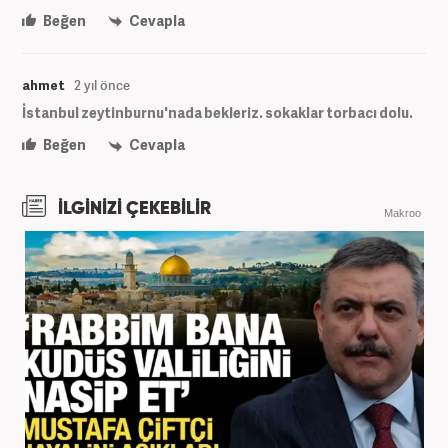
Beğen
Cevapla
ahmet
2 yıl önce
İstanbul zeytinburnu'nada bekleriz. sokaklar torbacı dolu.
Beğen
Cevapla
İLGİNİZİ ÇEKEBİLİR
Makroo