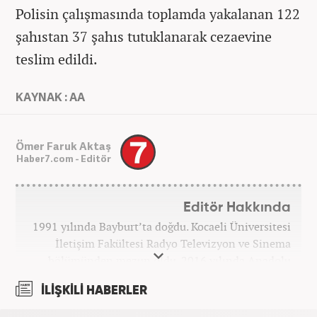
Polisin çalışmasında toplamda yakalanan 122
şahıstan 37 şahıs tutuklanarak cezaevine
teslim edildi.
KAYNAK : AA
Ömer Faruk Aktaş
Haber7.com - Editör
Editör Hakkında
1991 yılında Bayburt’ta doğdu. Kocaeli Üniversitesi
İletişim Fakültesi Radyo Televizyon ve Sinema
bölümünden mezun oldu. 2016 yılında Anadolu
Ajansı'nda stajını yaptı. Yeni Şafak ve Akşam
İLİŞKİLİ HABERLER
Gazetesi'nde çalıştı. Nisan 2021'den bu yana
Haber7.com'da ‘Gündem Editörü’ olarak görev