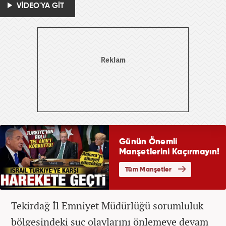
VİDEO'YA GİT
Tekirdağ İl Emniyet Müdürlüğü sorumluluk
bölgesindeki suç olaylarını önlemeye devam