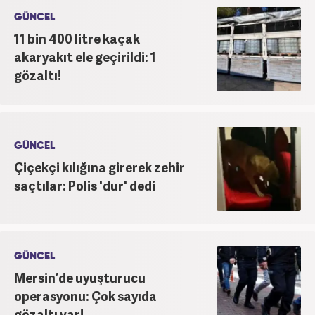
yapmaktadır.
GÜNCEL
11 bin 400 litre kaçak
akaryakıt ele geçirildi: 1
gözaltı!
GÜNCEL
Çiçekçi kılığına girerek zehir
saçtılar: Polis 'dur' dedi
GÜNCEL
Mersin’de uyuşturucu
operasyonu: Çok sayıda
gözaltı var!