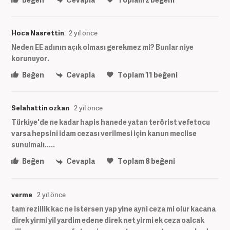
Hoca Nasrettin
2 yıl önce
Neden EE adının açık olması gerekmez mi? Bunlar niye
korunuyor.
Beğen
Cevapla
Toplam
11
beğeni
Selahattin ozkan
2 yıl önce
Türkiye'de ne kadar hapis hanede yatan terörist vefetocu
varsa hepsini idam cezası verilmesi için kanun meclise
sunulmalı.....
Beğen
Cevapla
Toplam
8
beğeni
verme
2 yıl önce
tam rezillik kac ne istersen yap yine ayni ceza mi olur kacana
direk yirmi yil yardim edene direk net yirmi ek ceza oalcak