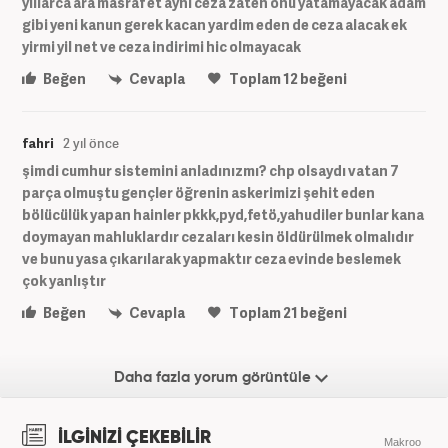
yillarca ara masraf et ayni ceza zaten onu yatamayacak adam
gibi yeni kanun gerek kacan yardim eden de ceza alacak ek
yirmi yil net ve ceza indirimi hic olmayacak
Beğen
Cevapla
Toplam
12
beğeni
fahri
2 yıl önce
şimdi cumhur sistemini anladınızmı? chp olsaydı vatan 7
parça olmuştu gençler öğrenin askerimizi şehit eden
bölücülük yapan hainler pkkk,pyd,fetö,yahudiler bunlar kana
doymayan mahluklardır cezaları kesin öldürülmek olmalıdır
ve bunu yasa çıkarılarak yapmaktır ceza evinde beslemek
çok yanlıştır
Beğen
Cevapla
Toplam
21
beğeni
Daha fazla yorum görüntüle
İLGİNİZİ ÇEKEBİLİR
Makroo