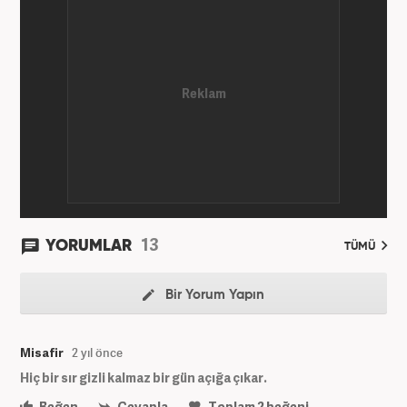
13
YORUMLAR
TÜMÜ
Bir Yorum Yapın
Misafir
2 yıl önce
Hiç bir sır gizli kalmaz bir gün açığa çıkar.
Beğen
Cevapla
Toplam
2
beğeni