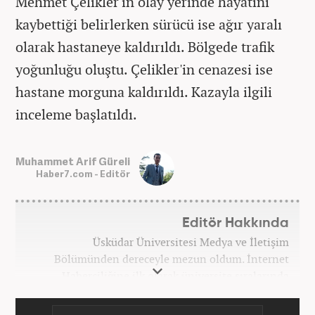
Mehmet Çelikler'in olay yerinde hayatını
kaybettiği belirlerken sürücü ise ağır yaralı
olarak hastaneye kaldırıldı. Bölgede trafik
yoğunluğu oluştu. Çelikler'in cenazesi ise
hastane morguna kaldırıldı. Kazayla ilgili
inceleme başlatıldı.
Muhammet Arif Güreli
Haber7.com - Editör
Editör Hakkında
Üsküdar Üniversitesi Medya ve İletişim
Bölümünden dereceyle mezun oldum. İnternet
Haberciliğine ilk olarak üniversite sıralarında
kurduğum internet haber sitesiyle başladım.
Kurduğum sitede 1 yıl kadar sağlık, spor ve kültür