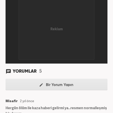
kategorilerinde röportaj, özel haber ve analiz
yazıları yazdım. 2022 yılından bu yana Haber7
bünyesinde başlıca gündem, siyaset, dünya,
ekonomi kategorileri olmak üzere çok sayıda haber,
grafik ve video hazırladım. Kariyerime Haber7'de
gündem editörü olarak devam etmekteyim.
5
YORUMLAR
Bir Yorum Yapın
Misafir
2 yıl önce
Hergün ölüm ile kaza haberi gelirmi ya..resmen normalleşmiş