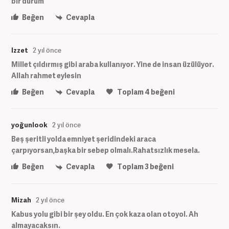
bir durum
Beğen
Cevapla
Izzet
2 yıl önce
Millet çıldırmış gibi araba kullanıyor. Yine de insan üzülüyor.
Allah rahmet eylesin
Beğen
Cevapla
Toplam
4
beğeni
yoğunlook
2 yıl önce
Beş şeritli yolda emniyet şeridindeki araca
çarpıyorsan,başka bir sebep olmalı.Rahatsızlık mesela.
Beğen
Cevapla
Toplam
3
beğeni
Mizah
2 yıl önce
Kabus yolu gibi bir şey oldu. En çok kaza olan otoyol. Ah
almayacaksın.