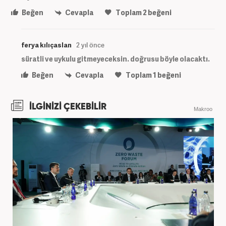
Beğen
Cevapla
Toplam
2
beğeni
ferya kılıçaslan
2 yıl önce
süratli ve uykulu gitmeyeceksin. doğrusu böyle olacaktı.
Beğen
Cevapla
Toplam
1
beğeni
İLGİNİZİ ÇEKEBİLİR
Makroo