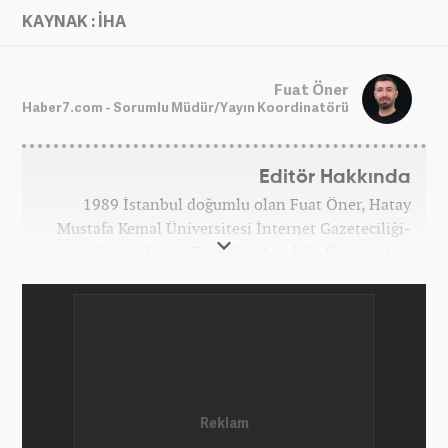
KAYNAK : İHA
Fuat Öner
Haber7.com - Sorumlu Müdür/Yayın Koordinatörü
Editör Hakkında
1989 İstanbul doğumlu olan Fuat Öner, Hatay
Mustafa Kemal Üniversitesi İnternet Gazeteciliği-
Yayıncılığı ve Eskişehir Anadolu Üniversitesi
İşletme bölümlerinden mezun oldu. Marmara
Üniversitesi Sosyal Medya Yönetimi’nde yüksek
lisans Eğitimini tamamladı. Medya sektörüne 2008
yılında adım atan Öner, Star TV ve Habertürk
gazetelerinde çeşitli görevler üstlendi. 2012 yılında
Kanal7 Medya Grubu'na haber editörü olarak katılan
Öner, şu anda Haber7.com'da Yayın Koordinatörü
olarak görev yapmaktadır. Evli ve bir çocuk babasıdır.