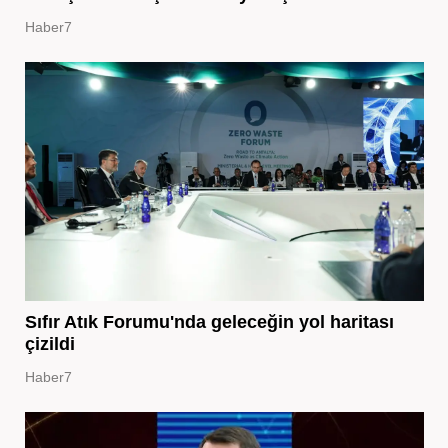
Haber7
Sıfır Atık Forumu'nda geleceğin yol haritası
çizildi
Haber7