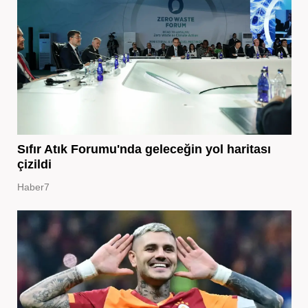
Sıfır Atık Forumu'nda geleceğin yol haritası
çizildi
Haber7