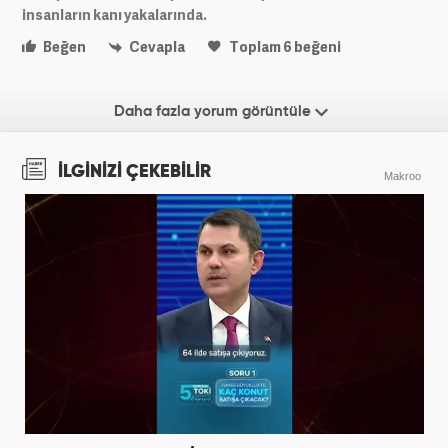
insanların kanı yakalarında.
Beğen
Cevapla
Toplam
6
beğeni
Daha fazla yorum görüntüle
İLGİNİZİ ÇEKEBİLİR
Makroo