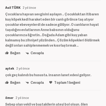
Asil TÜRK
2 yıl önce
Çocuklara hayvan sevgisini aşılayın .. Çocukluktan itibaren
kuş köpek kedi haraket eden bir canlı görünce taş atıyor
çocuklar ebeveynlerdi de sadece gülüyor. O canlıların hayat
taşıdığını evlatlarının Anne babsının olduğunu
çocuklarınıza öğretin.. Doğada Adam gibi kuş yaban
kalmamış bu zihniyet yüzünden.. Çözüm köpekleri öldürmek
değil onları sahiplenmemek ve kısırlaştırmak ..
Beğen
Cevapla
aytek
2 yıl önce
çok geç kalındı bu hususta. insanın lanet edesi geliyor.
Beğen
Cevapla
Toplam
1
beğeni
ömer
2 yıl önce
Sebep olan vekil ve baştakilerin ateşi bol olsun. ölen