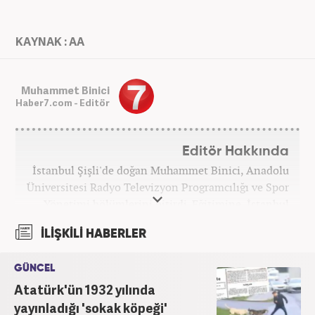
KAYNAK : AA
Muhammet Binici
Haber7.com - Editör
Editör Hakkında
İstanbul Şişli'de doğan Muhammet Binici, Anadolu
Üniversitesi Radyo Televizyon Programcılığı ve Spor
Yönetimi bölümlerini bitirdi. Eğitimine, İstanbul
Üniversitesi Halkla İlişkiler bölümünde devam
İLİŞKİLİ HABERLER
etmektedir. Gazeteciliğe 2012 yılında yerel haber
siteleri ve yerel gazetelerde başladı. Gündem,
GÜNCEL
Magazin alanlarında editör-muhabirlik yaptı. 2016
Atatürk'ün 1932 yılında
yılında Yeni Akit Gazetesi'nde bir yıl muhabirlik
yaptıktan sonra, 2020 Eylül itibariyle Haber7'de
yayınladığı 'sokak köpeği'