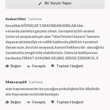
Bir Yorum Yapın
Avukat Hilmi
1 yıl önce
öncelikle KÖPEKLER TARAFINDAN ISIRILAN tüm
vatandaṣlarimiza geçmiş olsun. tavsiyem iyi bir avukat
tutun ve anayasada yer alan "idari hizmet kusuru" kanuna
dayanarak belediye ve valilik hakkında yüklü bir tazminat
davası açın. bu sizin anayasal, kanuni hakkınızdır. alacağiniz
tazminatla zengin bile olabilirsiniz. Daha ne bekliyorsun
kardesim, FIRSAT AYAGINA GELMIS, SEN DE ZENGIN Ol..!!
Beğen
Cevapla
Toplam
1
beğeni
68aksaray68
2 yıl önce
ulan hayvanseverler bu çocuğun psikolojisini bir düşünün
alın hayvanları evinizde besleyin
Beğen
Cevapla
Toplam
2
beğeni