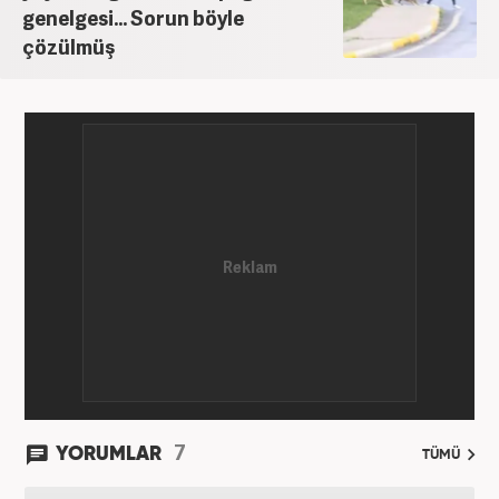
'Gündem Editörü' olarak görevine devam
genelgesi... Sorun böyle
etmektedir.
çözülmüş
7
YORUMLAR
TÜMÜ