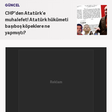
GÜNCEL
CHP'den Atatürk’e
muhalefet! Atatürk hükümeti
başıboş köpeklere ne
yapmıştı?