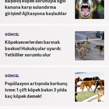
Başıboş köpek sorunuyla ilgili
kanuna karşı sulandırma
girişimi! Ajitasyona başladılar
GÜNCEL
Köpekseverlerden barınak
baskısı! Hukukçular uyardı:
Yetkililer sorumlu olur
GÜNCEL
Popülasyon artışında korkunç
ivme: 1 çift köpek bakın 3 yılda
kaç köpek demek!