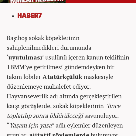
HABER7
Başıboş sokak köpeklerinin
sahiplenilmedikleri durumunda
‘
uyutulması
’ usulünü içeren kanun teklifinin
TBMM’ye getirilmesi gündemdeyken bir
takım lobiler
Atatürkçülük
maskesiyle
düzenlemeye muhalefet ediyor.
Hayvanseverlik adı altında gerçekleştirilen
karşı görüşlerde, sokak köpeklerinin
"önce
toplatılıp sonra öldürüleceği
savunuluyor.
“
Yaşam için yasa
” adlı eylemler düzenleyen
gruplar,
ajitatif söylemlerde
bulunuyor.