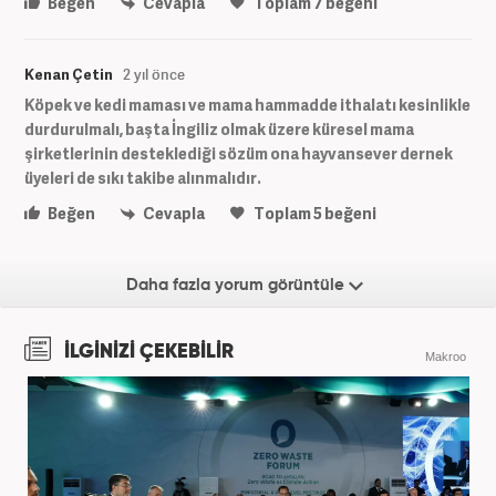
Beğen
Cevapla
Toplam
7
beğeni
Kenan Çetin
2 yıl önce
Köpek ve kedi maması ve mama hammadde ithalatı kesinlikle
durdurulmalı, başta İngiliz olmak üzere küresel mama
şirketlerinin desteklediği sözüm ona hayvansever dernek
üyeleri de sıkı takibe alınmalıdır.
Beğen
Cevapla
Toplam
5
beğeni
Daha fazla yorum görüntüle
İLGİNİZİ ÇEKEBİLİR
Makroo