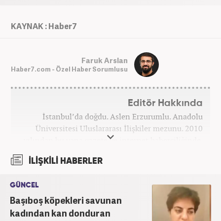
KAYNAK : Haber7
Faruk Arslan
Haber7.com - Özel Haber Sorumlusu
Editör Hakkında
İstanbul’da doğdu. Aslen Erzurumlu. Anadolu
Üniversitesi Uluslararası İlişkiler mezunu. 2010
yılından bu yana gazete ve internet haberciliğinde.
2013-2022 yılları arasında Akit Medya bünyesinde
İLİŞKİLİ HABERLER
birçok vazife üstlendi. Dosya haberleriyle ödül ve
plaketler aldı. Alanında uzman isimlerle röportajlar,
GÜNCEL
mülakatlar, beyanatlar gerçekleştirdi. Çeşitli kurum,
Başıboş köpekleri savunan
kuruluş ve STK’lara metin yazarlığı desteği verdi.
Alanıyla ilgili seminerlerde, konferanslarda,
kadından kan donduran