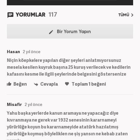
117
YORUMLAR
TÜMÜ
Bir Yorum Yapın
Hasan
2 yıl önce
Niçin köepkelere yapılan diğer şeyleri anlatmıyorsunuz
mesela kesilen kuyruk başına 25 kuruş verilecek ve kedilerin
kafasını kesme ile ilgili şeylerinde belgesini göstersenize
Beğen
Cevapla
Toplam
1
beğeni
Misafir
2 yıl önce
Yahu başka yerlerde kanun aramaya ne yapacağız diye
kıvranmaya ne gerek var 1932 senesinin kararnameyi
yürürlüğe koyun bu kararnameyide atatürk hazılatmış
yürürlüğe koymuş böyleliklen ne şiş yansın ne kebab zaten