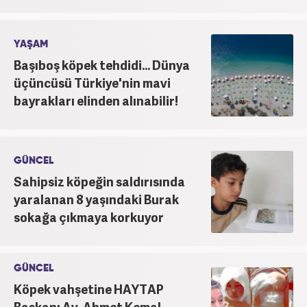
YAŞAM
Başıboş köpek tehdidi... Dünya
üçüncüsü Türkiye'nin mavi
bayrakları elinden alınabilir!
GÜNCEL
Sahipsiz köpeğin saldırısında
yaralanan 8 yaşındaki Burak
sokağa çıkmaya korkuyor
GÜNCEL
Köpek vahşetine HAYTAP
Başkanı Av. Ahmet Kemal