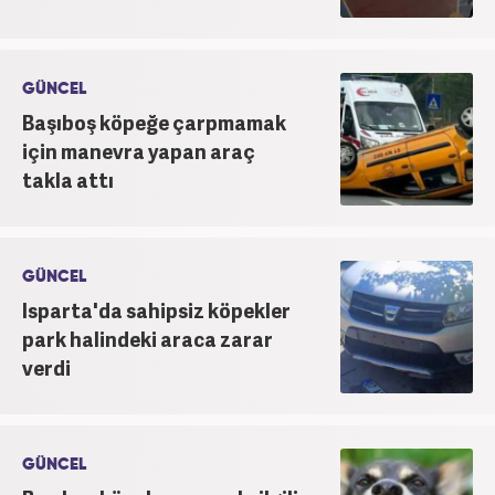
GÜNCEL
Başıboş köpeğe çarpmamak
için manevra yapan araç
takla attı
GÜNCEL
Isparta'da sahipsiz köpekler
park halindeki araca zarar
verdi
GÜNCEL