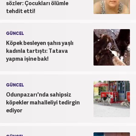
çalıştaylarda, panellerde yer aldı. Uluslararası Medya
sözler: Çocukları ölümle
Enformasyon Derneği ve İletişim Platformu Derneği
tehdit etti!
üyesi. Kasım 2022’den beri Haber7 kadrosunda.
GÜNCEL
Köpek besleyen şahıs yaşlı
kadınla tartıştı: Tatava
yapma işine bak!
GÜNCEL
Odunpazarı'nda sahipsiz
köpekler mahalleliyi tedirgin
ediyor