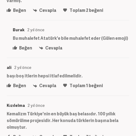
varmiş.
Beğen
Cevapla
Toplam
2
beğeni
Burak
2 yıl önce
Bu muhalefet Atatürk'e bile muhalefet eder (Gülen emoji)
Beğen
Cevapla
ali
2 yıl önce
başı boş itlerin hepsi itlaf edilmelidir.
Beğen
Cevapla
Toplam
1
beğeni
Kızılelma
2 yıl önce
Kemalizm Türkiye'nin en büyük baş belasıdır. 100 yıllık
sömürülme projesidir. Her konuda türklerin başına bela
olmuştur.