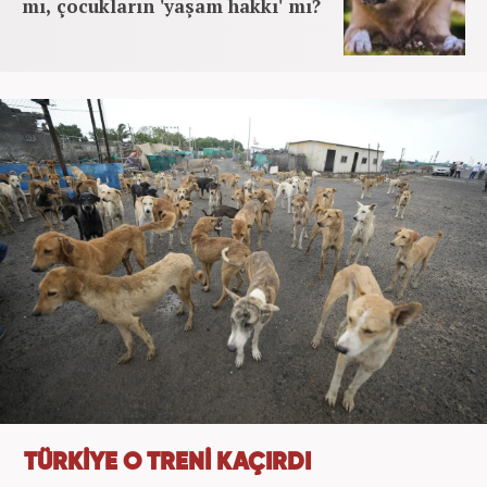
mı, çocukların 'yaşam hakkı' mı?
TÜRKİYE O TRENİ KAÇIRDI