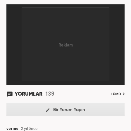
139
YORUMLAR
TÜMÜ
Bir Yorum Yapın
verme
2 yıl önce