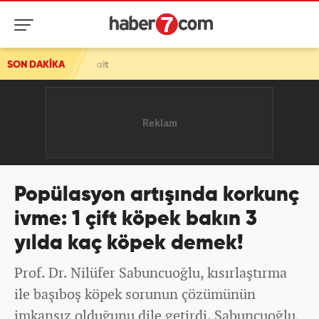
SON DAKİKA
İran tüm dünyaya ilk kez gösterdi! Gizli depo saklamışlar! Hepsi
Popülasyon artışında korkunç
ivme: 1 çift köpek bakın 3
yılda kaç köpek demek!
Prof. Dr. Nilüfer Sabuncuoğlu, kısırlaştırma
ile başıboş köpek sorunun çözümünün
imkansız olduğunu dile getirdi. Sabuncuoğlu,