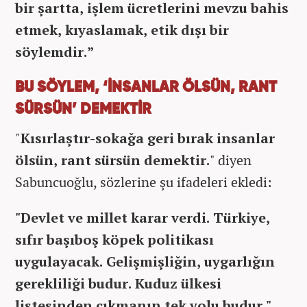
bir şartta, işlem ücretlerini mevzu bahis
etmek, kıyaslamak, etik dışı bir
söylemdir.”
BU SÖYLEM, ‘İNSANLAR ÖLSÜN, RANT
SÜRSÜN’ DEMEKTİR
"
Kısırlaştır-sokağa geri bırak insanlar
ölsün, rant sürsün demektir.
" diyen
Sabuncuoğlu, sözlerine şu ifadeleri ekledi:
"Devlet ve millet karar verdi. Türkiye,
sıfır başıboş köpek politikası
uygulayacak. Gelişmişliğin, uygarlığın
gerekliliği budur. Kuduz ülkesi
listesinden çıkmanın tek yolu budur."