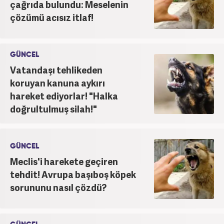
çağrıda bulundu: Meselenin
çözümü acısız itlaf!
GÜNCEL
Vatandaşı tehlikeden
koruyan kanuna aykırı
hareket ediyorlar! "Halka
doğrultulmuş silah!"
GÜNCEL
Meclis'i harekete geçiren
tehdit! Avrupa başıboş köpek
sorununu nasıl çözdü?