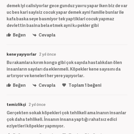
demek iyi calisiyorlar gece gunduz yavru yapar iken biz de var
uc bes kari sayisiz cocuk yapar demek ayni familie bunlar ile
kafa baska seye basmiyor tek yaptiklari cocuk yapmaz
devlettin basina bela etmek ayni køpekler gibi
Beğen
Cevapla
kene yayıyorlar
2 yıl önce
Bu rakamlara kırım kongo gibi çok sayıda hastalıkdan ölen
insanların sayıları da eklenmeli. Köpekler kene sayısını da
artırıyor ve keneleri her yere yayıyorlar.
Beğen
Cevapla
Toplam
1
beğeni
temizlikçi
2 yıl önce
Gerçekten sokak köpekleri çok tehlikeli ama inanın insanlar
çok daha tehlikeli. İnsanın insana yaptığı rahatsız edici
eziyetleri köpekler yapmıyor.