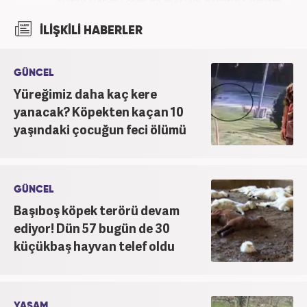
olarak Haber7.com’da mesleki hayatına devam
etmektedir.
İLİŞKİLİ HABERLER
GÜNCEL
Yüreğimiz daha kaç kere
yanacak? Köpekten kaçan 10
yaşındaki çocuğun feci ölümü
GÜNCEL
Başıboş köpek terörü devam
ediyor! Dün 57 bugün de 30
küçükbaş hayvan telef oldu
YAŞAM