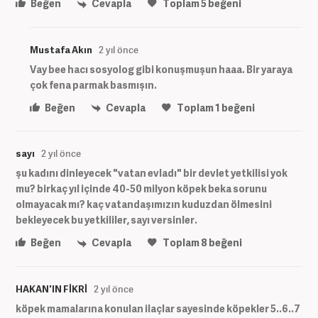
Beğen
Cevapla
Toplam
5
beğeni
Mustafa Akın
2 yıl önce
Vay bee hacı sosyolog gibi konuşmuşun haaa. Bir yaraya
çok fena parmak basmışın.
Beğen
Cevapla
Toplam
1
beğeni
sayı
2 yıl önce
şu kadını dinleyecek "vatan evladı" bir devlet yetkilisi yok
mu? birkaç yıl içinde 40-50 milyon köpek beka sorunu
olmayacak mı? kaç vatandaşımızın kuduzdan ölmesini
bekleyecek bu yetkililer, sayı versinler.
Beğen
Cevapla
Toplam
8
beğeni
HAKAN'IN FİKRİ
2 yıl önce
köpek mamalarına konulan ilaçlar sayesinde köpekler 5..6..7