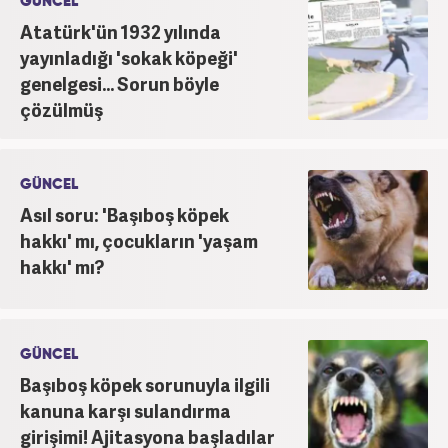
GÜNCEL
Atatürk'ün 1932 yılında
yayınladığı 'sokak köpeği'
genelgesi... Sorun böyle
çözülmüş
GÜNCEL
Asıl soru: 'Başıboş köpek
hakkı' mı, çocukların 'yaşam
hakkı' mı?
GÜNCEL
Başıboş köpek sorunuyla ilgili
kanuna karşı sulandırma
girişimi! Ajitasyona başladılar