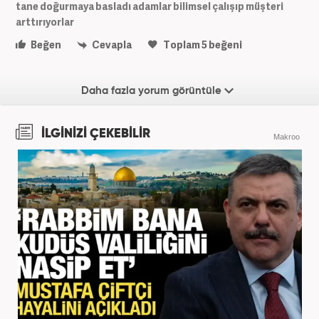
tane doğurmaya basladı adamlar bilimsel çalışıp müşteri
arttırıyorlar
Beğen
Cevapla
Toplam
5
beğeni
Daha fazla yorum görüntüle
İLGİNİZİ ÇEKEBİLİR
Makroo