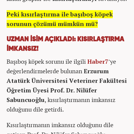
Peki kısırlaştırma ile başıboş köpek
sorunun çözümü mümkün mü?
UZMAN İSİM AÇIKLADI: KISIRLAŞTIRMA
İMKANSIZ!
Başıboş köpek sorunu ile ilgili
Haber7
’ye
değerlendirmelerde bulunan
Erzurum
Atatürk Üniversitesi Veteriner Fakültesi
Öğretim Üyesi Prof. Dr. Nilüfer
Sabuncuoğlu
, kısırlaştırmanın imkansız
olduğunu dile getirdi.
Kısırlaştırmanın imkansız olduğunu dile