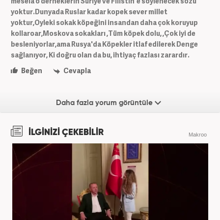
mesela o derneklerin Suriye ve Filistin'e söylenecek sözü
yoktur.Dunyada Ruslar kadar kopek sever millet
yoktur,Oyleki sokak köpeğini insandan daha çok koruyup
kollaroar,Moskova sokakları ,Tüm köpek dolu, ,Çok iyi de
besleniyorlar,ama Rusya'da Köpekler itlaf edilerek Denge
sağlanıyor, Ki doğru olan da bu, ihtiyaç fazlası zarardır.
Beğen
Cevapla
Daha fazla yorum görüntüle
İLGİNİZİ ÇEKEBİLİR
Makroo