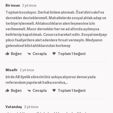
Bir insan
2 yıl önce
Toplum bozuluyor. Derhal önlem alınmalı. Özel dini vakıf ve
dernekler desteklenmeli. Mahallelerde sosyal ahlak adap ve
terbiye işlenmeli. Ahlaksızlıkların alenîleşmesine izin
verilmemeli. Muzır dernekler her ne ad altında açılmışsa
belirlenip kapatılmalı. Cesurca hareket edin. Sosyal medyayı
yıkıcı faaliyetlere alet edenlere fırsat vermeyin. Medyanın
geleneksel küstahlıklarından korkmay
Beğen
Cevapla
Toplam
1
beğeni
Misafir
2 yıl önce
birde AB üyelik sürecini biz askıya alıyoruz dense yada
referandum yapılarak halka sorulsa,..
Beğen
Cevapla
Toplam
1
beğeni
Vatandaş
2 yıl önce