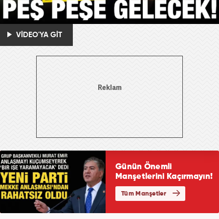
VİDEO'YA GİT