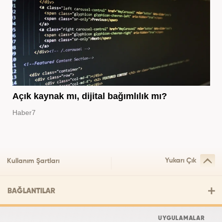
Açık kaynak mı, dijital bağımlılık mı?
Haber7
Yukarı Çık
Kullanım Şartları
BAĞLANTILAR
UYGULAMALAR