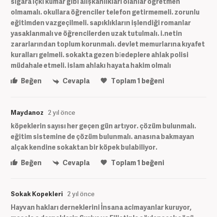
sigara içki kumar gibi alışkanlıkları olanlar öğretmen
olmamalı. okullara öğrenciler telefon getirmemeli. zorunlu
eğitimden vazgeçilmeli. sapıklıkların işlendiği romanlar
yasaklanmalı ve öğrencilerden uzak tutulmalı. i.netin
zararlarından toplum korunmalı. devlet memurlarına kıyafet
kuralları gelmeli. sokakta gezen bîedeplere ahlak polisi
müdahale etmeli. islam ahlakı hayata hakim olmalı
Beğen
Cevapla
Toplam
1
beğeni
Maydanoz
2 yıl önce
köpeklerin sayısı her geçen gün artıyor. çözüm bulunmalı.
eğitim sistemine de çözüm bulunmalı. anasına bakmayan
alçak kendine sokaktan bir köpek bulabiliyor.
Beğen
Cevapla
Toplam
1
beğeni
Sokak Kopekleri
2 yıl önce
Hayvan hakları derneklerini İnsana acimayanlar kuruyor,