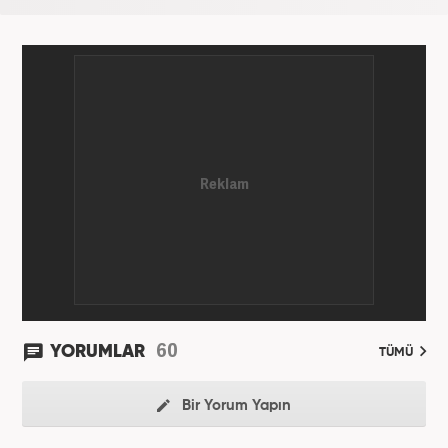
Bahadır Alemdar, meslek hayatına Haber7.com'da
aktif olarak devam etmektedir.
60
YORUMLAR
TÜMÜ
Bir Yorum Yapın