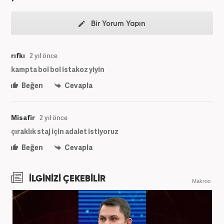
Bir Yorum Yapın
rıfkı
2 yıl önce
kampta bol bol istakoz yiyin
Beğen
Cevapla
Misafir
2 yıl önce
çıraklık staj için adalet istiyoruz
Beğen
Cevapla
İLGİNİZİ ÇEKEBİLİR
Makroo