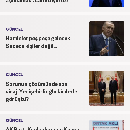
açıklaması: Lanetliyoruz!
GÜNCEL
Hamleler peş peşe gelecek!
Sadece kişiler değil...
GÜNCEL
Sorunun çözümünde son
viraj: Yenişehirlioğlu kimlerle
görüştü?
GÜNCEL
AK Parti Kızılcahamam Kampı