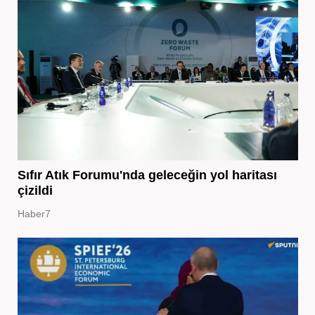
Sıfır Atık Forumu'nda geleceğin yol haritası
çizildi
Haber7