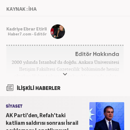
KAYNAK : İHA
Kadriye Ebrar Etirli
Haber7.com - Editör
Editör Hakkında
2000 yılında İstanbul'da doğdu. Ankara Üniversitesi
İletişim Fakültesi Gazetecilik' bölümünde henüz
okurken HaberAnkara ve AnkaraMasası'nda çalıştı.
2022 yılındaki mezuniyetinin ardından Beyaz TV'de
İLİŞKİLİ HABERLER
'Haber Editörü' pozisyonunda görev aldı. 2024
yılının Şubat ayından itibaren Haber7'deki Gündem
Editörü kariyerine devam etmektedir.
SİYASET
AK Parti'den, Refah'taki
katliam saldırısı sonrası İsrail