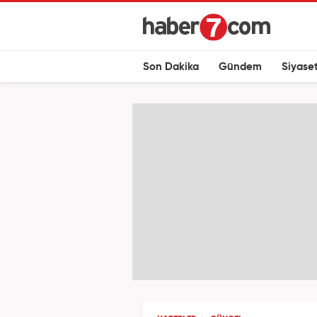
Son Dakika
Gündem
Siyase