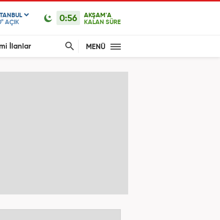
STANBUL
AKŞAM'A
0:56
0°
AÇIK
KALAN SÜRE
mi İlanlar
MENÜ