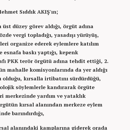
Mehmet Sıddık AKIŞ'ın;
üst düzey görev aldığı, örgüt adına
zde vergi topladığı, yasadışı yürüyüş,
mleri organize ederek eylemlere katılım
 esnafa baskı yaptığı, kepenk
ı PKK terör örgütü adına tehdit ettiği, 2.
ün mahalle komisyonlarında da yer aldığı
olduğu, kırsalla irtibatını sürdürdüğü,
olojik söylemlerle kandırarak örgüte
âri merkezinde yardım ve yataklık
 örgütün kırsal alanından merkeze eylem
inde barındırdığı,
rsal alanındaki kamplarına giderek orada