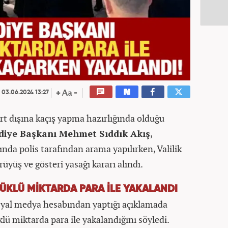
03.06.2024 13:27
urt dışına kaçış yapma hazırlığında olduğu
diye Başkanı Mehmet Sıddık Akış
,
ında polis tarafından arama yapılırken, Valilik
üyüş ve gösteri yasağı kararı alındı.
ÜKLÜ MİKTARDA PARA İLE YAKALANDI
osyal medya hesabından yaptığı açıklamada
klü miktarda para ile yakalandığını söyledi.