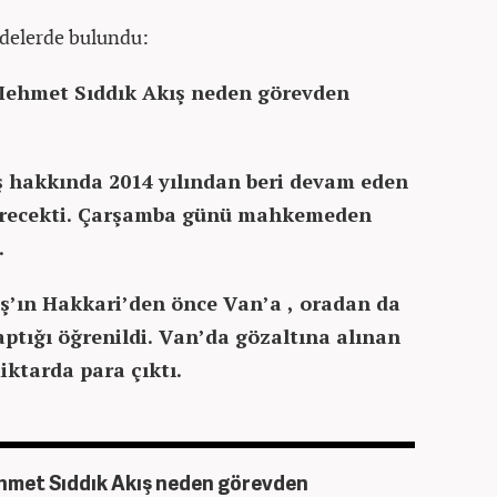
adelerde bulundu:
Mehmet Sıddık Akış neden görevden
ış hakkında 2014 yılından beri devam eden
 erecekti. Çarşamba günü mahkemeden
.
ş’ın Hakkari’den önce Van’a , oradan da
yaptığı öğrenildi. Van’da gözaltına alınan
ktarda para çıktı.
hmet Sıddık Akış neden görevden