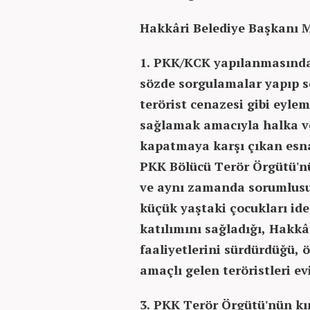
Hakkâri Belediye Başkanı 
1. PKK/KCK yapılanmasında 
sözde sorgulamalar yapıp sö
terörist cenazesi gibi eyle
sağlamak amacıyla halka ve
kapatmaya karşı çıkan esnaf
PKK Bölücü Terör Örgütü'n
ve aynı zamanda sorumlusu 
küçük yaştaki çocukları ide
katılımını sağladığı, Hakk
faaliyetlerini sürdürdüğü,
amaçlı gelen teröristleri ev
3. PKK Terör Örgütü'nün kı