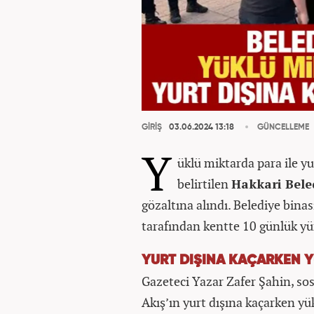
GİRİŞ
03.06.2024 13:18
GÜNCELLEME
Y
üklü miktarda para ile y
belirtilen
Hakkari Bele
gözaltına alındı. Belediye binas
tarafından kentte 10 günlük yür
YURT DIŞINA KAÇARKEN Y
Gazeteci Yazar Zafer Şahin, s
Akış’ın yurt dışına kaçarken yü