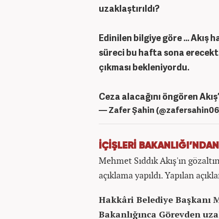
uzaklaştırıldı?
Edinilen bilgiye göre … Akış
süreci bu hafta sona erece
çıkması bekleniyordu.
Ceza alacağını öngören Akış
— Zafer Şahin (@zafersahin0
İÇİŞLERİ BAKANLIĞI’NDA
Mehmet Sıddık Akış'ın gözaltına
açıklama yapıldı. Yapılan açıkla
Hakkâri Belediye Başkanı M
Bakanlığınca Görevden uzak