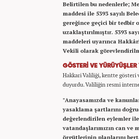
Belirtilen bu nedenlerle; M
maddesi ile 5393 sayılı Bel
gereğince geçici bir tedbir 
uzaklaştırılmıştır. 5393 say
maddeleri uyarınca Hakkâri
Vekili olarak görevlendirilm
GÖSTERİ VE YÜRÜYÜŞLER
Hakkari Valiliği, kentte göster
duyurdu. Valiliğin resmi intern
"Anayasamızda ve kanunlar
yasaklama şartlarını doğru
değerlendirilen eylemler il
vatandaşlarımızın can ve m
örgütlerinin planlarını ber