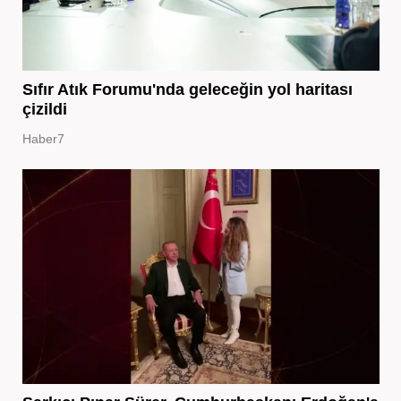
Sıfır Atık Forumu'nda geleceğin yol haritası
çizildi
Haber7