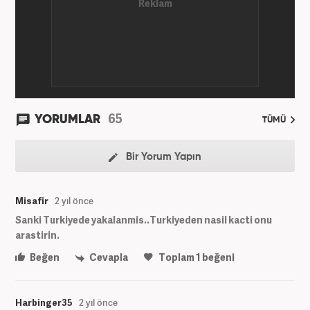
65
YORUMLAR
TÜMÜ
Bir Yorum Yapın
Misafir
2 yıl önce
Sanki Turkiyede yakalanmis..Turkiyeden nasil kacti onu
arastirin.
Beğen
Cevapla
Toplam
1
beğeni
Harbinger35
2 yıl önce