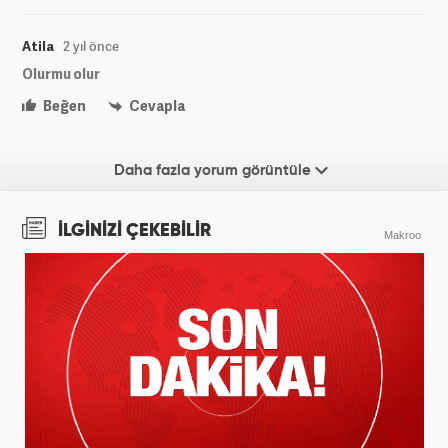
Atila
2 yıl önce
Olurmu olur
Beğen
Cevapla
Daha fazla yorum görüntüle
İLGİNİZİ ÇEKEBİLİR
Makroo