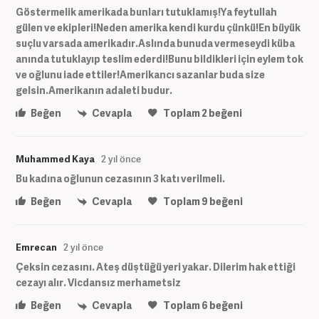
Göstermelik amerikada bunları tutuklamış!Ya feytullah
gülen ve ekipleri!Neden amerika kendi kurdu çünkü!En büyük
suçlu varsada amerikadır.Aslında bunuda vermeseydi küba
anında tutuklayıp teslim ederdi!Bunu bildikleri için eylem tok
ve oğlunu iade ettiler!Amerikancı sazanlar buda size
gelsin.Amerikanın adaleti budur.
Beğen
Cevapla
Toplam
2
beğeni
Muhammed Kaya
2 yıl önce
Bu kadına oğlunun cezasının 3 katı verilmeli.
Beğen
Cevapla
Toplam
9
beğeni
Emrecan
2 yıl önce
Çeksin cezasını. Ateş düştüğü yeri yakar. Dilerim hak ettiği
cezayı alır. Vicdansız merhametsiz
Beğen
Cevapla
Toplam
6
beğeni