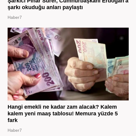
Şarkıcı Pınar Sürer, Cumhurbaşkanı Erdoğan'a
şarkı okuduğu anları paylaştı
Haber7
Hangi emekli ne kadar zam alacak? Kalem
kalem yeni maaş tablosu! Memura yüzde 5
fark
Haber7