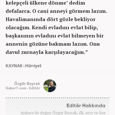
kelepçeli ülkene dönme’ dedim
defalarca. O cani anneyi görmem lazım.
Havalimanında dört gözle bekliyor
olacağım. Kendi evladını evlat bilip,
başkasının evladını evlat bilmeyen bir
annenin gözüne bakmam lazım. Onu
davul zurnayla karşılayacağım.”
KAYNAK : Hürriyet
Özgür Bayrak
Haber7.com - Editör
Editör Hakkında
Ankara'da doğan Özgür Bayrak, ilk, orta ve lise