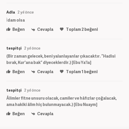
Adla
2 yıl önce
Ìdam olsa
Beğen
Cevapla
Toplam
2
beğeni
tespitçi
2 yıl önce
(Bir zaman gelecek, beni yalanlayanlar çıkacaktır. “Hadisi
bırak, Kur'ana bak” diyeceklerdir.) [Ebu Ya’la]
Beğen
Cevapla
Toplam
1
beğeni
tespitçi
2 yıl önce
Âlimler fitne unsuru olacak, camiler ve hâfızlar çoğalacak,
ama hakiki âlim hiç bulunmayacak.) [Ebu Nuaym]
Beğen
Cevapla