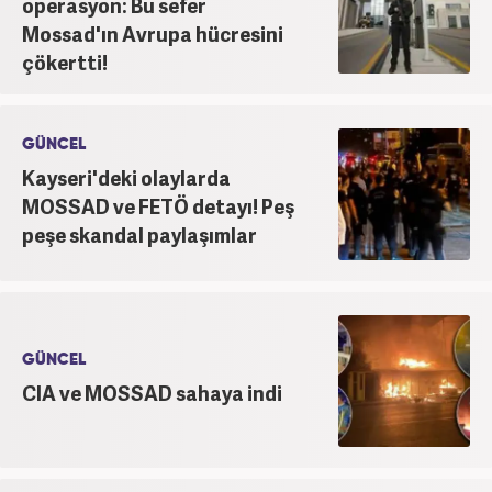
operasyon: Bu sefer
Mossad'ın Avrupa hücresini
çökertti!
GÜNCEL
Kayseri'deki olaylarda
MOSSAD ve FETÖ detayı! Peş
peşe skandal paylaşımlar
GÜNCEL
CIA ve MOSSAD sahaya indi