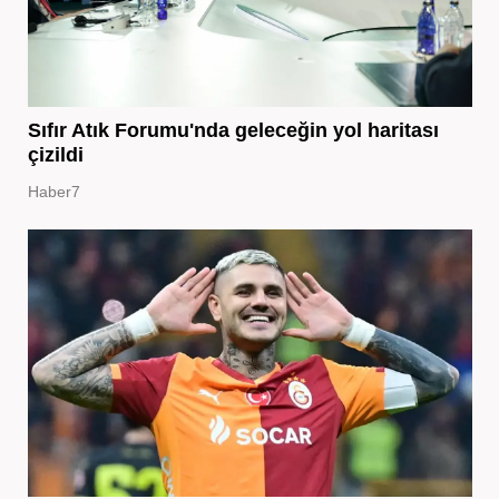
Sıfır Atık Forumu'nda geleceğin yol haritası
çizildi
Haber7