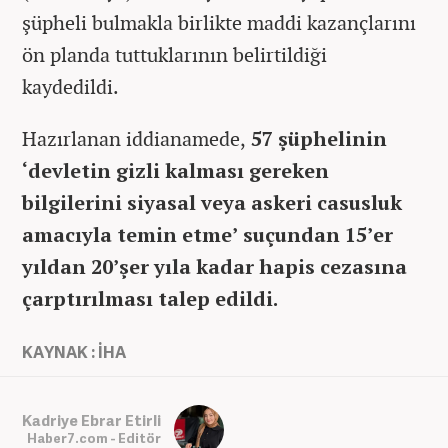
şüpheli bulmakla birlikte maddi kazançlarını
ön planda tuttuklarının belirtildiği
kaydedildi.
Hazırlanan iddianamede,
57 şüphelinin
‘devletin gizli kalması gereken
bilgilerini siyasal veya askeri casusluk
amacıyla temin etme’ suçundan 15’er
yıldan 20’şer yıla kadar hapis cezasına
çarptırılması talep edildi.
KAYNAK : İHA
Kadriye Ebrar Etirli
Haber7.com - Editör