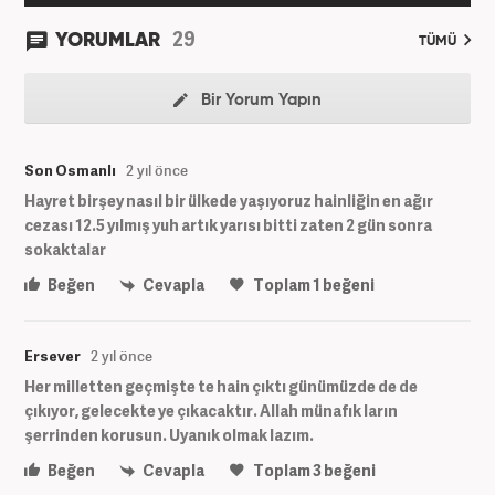
29
YORUMLAR
TÜMÜ
Bir Yorum Yapın
Son Osmanlı
2 yıl önce
Hayret birşey nasıl bir ülkede yaşıyoruz hainliğin en ağır
cezası 12.5 yılmış yuh artık yarısı bitti zaten 2 gün sonra
sokaktalar
Beğen
Cevapla
Toplam
1
beğeni
Ersever
2 yıl önce
Her milletten geçmişte te hain çıktı günümüzde de de
çıkıyor, gelecekte ye çıkacaktır. Allah münafık ların
şerrinden korusun. Uyanık olmak lazım.
Beğen
Cevapla
Toplam
3
beğeni