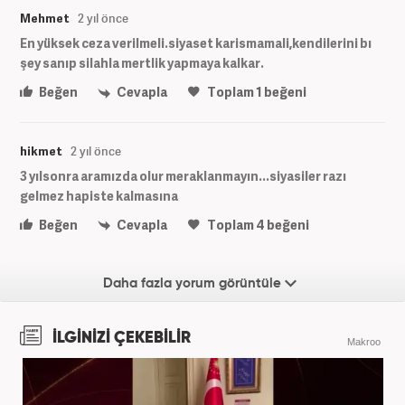
Mehmet
2 yıl önce
En yüksek ceza verilmeli.siyaset karismamali,kendilerini bı
şey sanıp silahla mertlik yapmaya kalkar.
Beğen
Cevapla
Toplam
1
beğeni
hikmet
2 yıl önce
3 yılsonra aramızda olur meraklanmayın...siyasiler razı
gelmez hapiste kalmasına
Beğen
Cevapla
Toplam
4
beğeni
Daha fazla yorum görüntüle
İLGİNİZİ ÇEKEBİLİR
Makroo