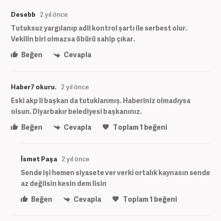
Desebb
2 yıl önce
Tutuksuz yargılanıp adli kontrol şartı ile serbest olur.
Vekilin biri olmazsa öbürü sahip çıkar.
Beğen
Cevapla
Haber7 okuru.
2 yıl önce
Eski akp li başkan da tutuklanmış. Haberiniz olmadıysa
olsun. Diyarbakır belediyesi başkanınız.
Beğen
Cevapla
Toplam
1
beğeni
İsmet Paşa
2 yıl önce
Sende işi hemen siyasete ver verki ortalık kaynasın sende
az değilsin kesin dem lisin
Beğen
Cevapla
Toplam
1
beğeni