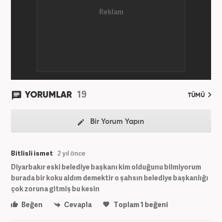
19
YORUMLAR
TÜMÜ
Bir Yorum Yapın
Bitlisli ismet
2 yıl önce
Diyarbakır eski belediye başkanı kim olduğunu bilmiyorum
burada bir koku aldım demektir o şahsın belediye başkanlığı
çok zoruna gitmiş bu kesin
Beğen
Cevapla
Toplam
1
beğeni