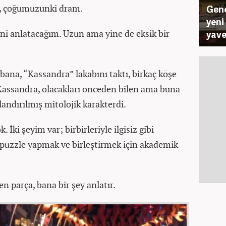
ar, çoğumuzunki dram.
Gene
yeni
ini anlatacağım. Uzun ama yine de eksik bir
yave
bana, “Kassandra” lakabını taktı, birkaç köşe
 Kassandra, olacakları önceden bilen ama buna
ndırılmış mitolojik karakterdi.
İki şeyim var; birbirleriyle ilgisiz gibi
k puzzle yapmak ve birleştirmek için akademik
len parça, bana bir şey anlatır.