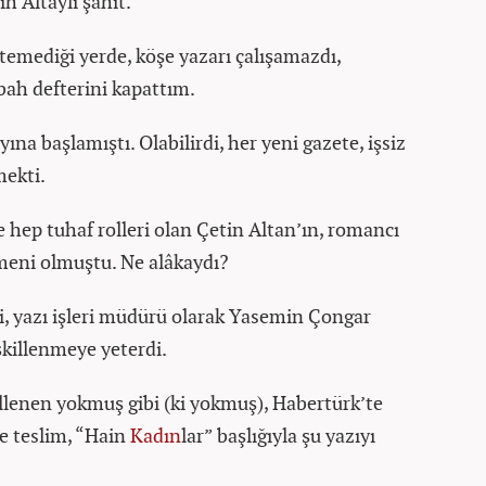
h Altaylı şahit.
emediği yerde, köşe yazarı çalışamazdı,
bah defterini kapattım.
ına başlamıştı. Olabilirdi, her yeni gazete, işsiz
mekti.
e hep tuhaf rolleri olan Çetin Altan’ın, romancı
eni olmuştu. Ne alâkaydı?
i, yazı işleri müdürü olarak Yasemin Çongar
İşkillenmeye yeterdi.
llenen yokmuş gibi (ki yokmuş), Habertürk’te
e teslim, “Hain
Kadın
lar” başlığıyla şu yazıyı