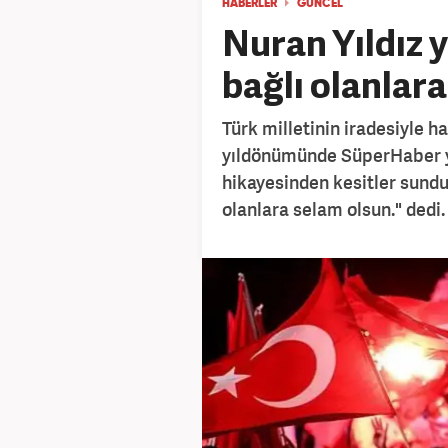
HABERLER
GÜNCEL
Nuran Yıldız 
bağlı olanlar
Türk milletinin iradesiyle h
yıldönümünde SüperHaber ya
hikayesinden kesitler sundu. 
olanlara selam olsun." dedi.