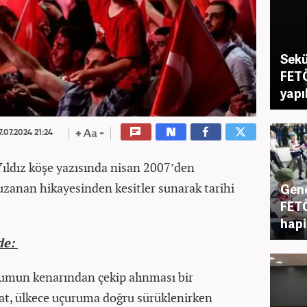
Sekü
FETÖ
yapı
7.07.2024 21:24
ıldız köşe yazısında nisan 2007’den
zanan hikayesinden kesitler sunarak tarihi
Gene
FETÖ
hapi
lde:
umun kenarından çekip alınması bir
kat, ülkece uçuruma doğru sürüklenirken