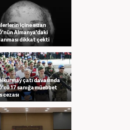
lerlerin içine sızan
'nün Almanya'daki
lanması dikkat çekti
lkurmay çatı davasında
'cü 17 sanığa müebbet
s cezası