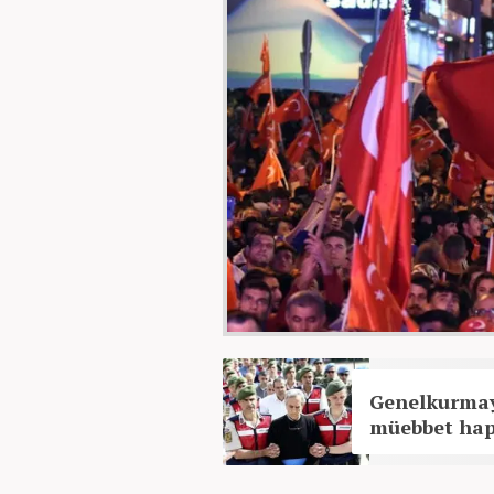
Genelkurmay
müebbet hap