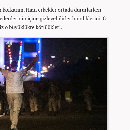
 korkarım. Hain erkekler ortada dururlarken
denlerinin içine gizleyebilirler hainliklerini. O
z o büyüklükte kötülükleri.