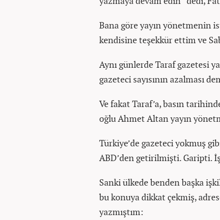
yazmaya devam edin” dedi, Fati
Bana göre yayın yönetmenin ist
kendisine teşekkür ettim ve Sa
Aynı günlerde Taraf gazetesi yay
gazeteci sayısının azalması de
Ve fakat Taraf’a, basın tarihind
oğlu Ahmet Altan yayın yönetm
Türkiye’de gazeteci yokmuş gib
ABD’den getirilmişti. Garipti. 
Sanki ülkede benden başka işki
bu konuya dikkat çekmiş, adres
yazmıştım: