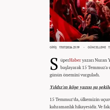
GİRİŞ
17.07.2024 21:19
GÜNCELLEME
1
S
üper
Haber
yazarı Nuran Y
başlayarak 15 Temmuz'a u
günün önemini vurguladı.
Yıldız'ın köşe yazısı şu şeki
15 Temmuz’da, ülkemizin uçur
kahramanlık hikayesidir. Ve fa