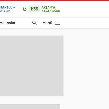
STANBUL
AKŞAM'A
1:35
0°
AÇIK
KALAN SÜRE
mi İlanlar
MENÜ