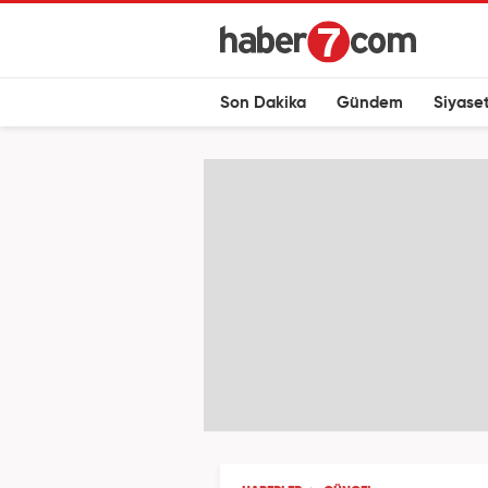
Son Dakika
Gündem
Siyase