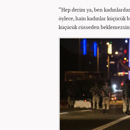
“Hep derim ya, ben kadınlardan
öylece, hain kadınlar küçücük be
küçücük cüsseden beklemezsini