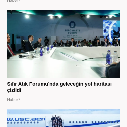
Haber7
Sıfır Atık Forumu'nda geleceğin yol haritası
çizildi
Haber7