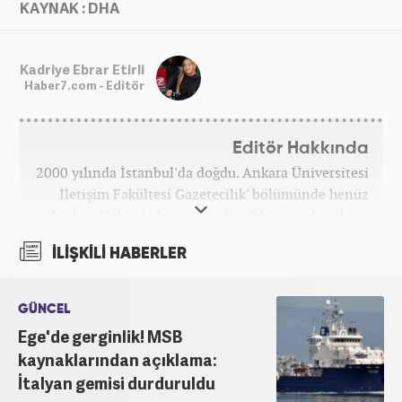
KAYNAK : DHA
Kadriye Ebrar Etirli
Haber7.com - Editör
Editör Hakkında
2000 yılında İstanbul'da doğdu. Ankara Üniversitesi
İletişim Fakültesi Gazetecilik' bölümünde henüz
okurken HaberAnkara ve AnkaraMasası'nda çalıştı.
2022 yılındaki mezuniyetinin ardından Beyaz TV'de
İLİŞKİLİ HABERLER
'Haber Editörü' pozisyonunda görev aldı. 2024
yılının Şubat ayından itibaren Haber7'deki Gündem
Editörü kariyerine devam etmektedir.
GÜNCEL
Ege'de gerginlik! MSB
kaynaklarından açıklama:
İtalyan gemisi durduruldu