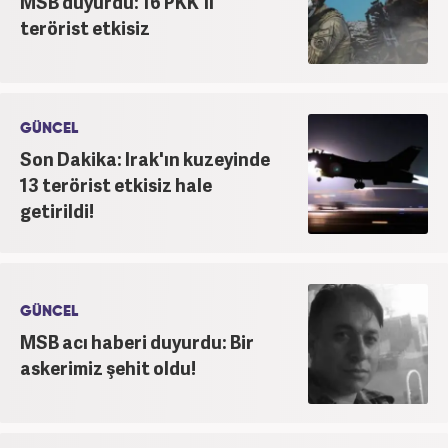
MSB duyurdu: 16 PKK'lı
terörist etkisiz
GÜNCEL
Son Dakika: Irak'ın kuzeyinde
13 terörist etkisiz hale
getirildi!
GÜNCEL
MSB acı haberi duyurdu: Bir
askerimiz şehit oldu!