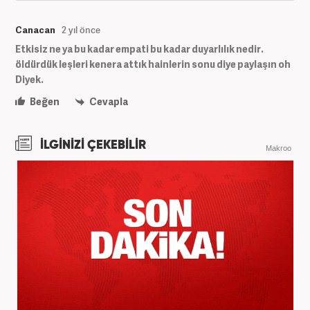
Canacan
2 yıl önce
Etkisiz ne ya bu kadar empati bu kadar duyarlılık nedir.
öldürdük leşleri kenera attık hainlerin sonu diye paylaşın oh
Diyek.
Beğen
Cevapla
İLGİNİZİ ÇEKEBİLİR
Makroo