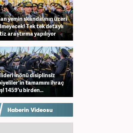
an yemin skandalının üzeri
lmeyecek! Tek tek detaylı
itiz araştırma yapılıyor
lideri İnönü disiplinsiz
iyeliler'in tamamını ihraç
ş! 1459'u birden...
Haberin Videosu