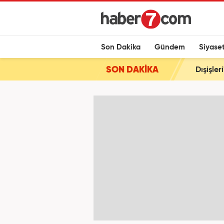
Son Dakika
Gündem
Siyase
SON DAKİKA
Dışişle