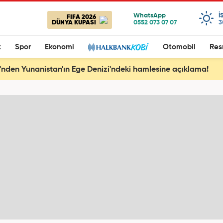
I
FIFA 2026
DÜNYA KUPASI
3
t
Spor
Ekonomi
Otomobil
Res
ri'nden Yunanistan'ın Ege Denizi'ndeki hamlesine açıklama!