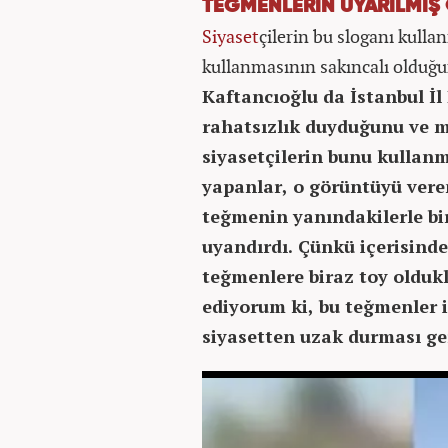
TEĞMENLERİN UYARILMIŞ
Siyaset
çilerin bu sloganı kul
kullanmasının sakıncalı olduğu
Kaftancıoğlu da İstanbul İl
rahatsızlık duyduğunu ve mi
siyasetçilerin bunu kullanm
yapanlar, o görüntüyü veren
teğmenin yanındakilerle bir
uyandırdı. Çünkü içerisinde 
teğmenlere biraz toy olduk
ediyorum ki, bu teğmenler 
siyasetten uzak durması ge