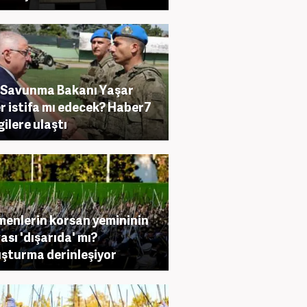
i Savunma Bakanı Yaşar
r istifa mı edecek? Haber7
gilere ulaştı
enlerin korsan yemininin
ası 'dışarıda' mı?
şturma derinleşiyor