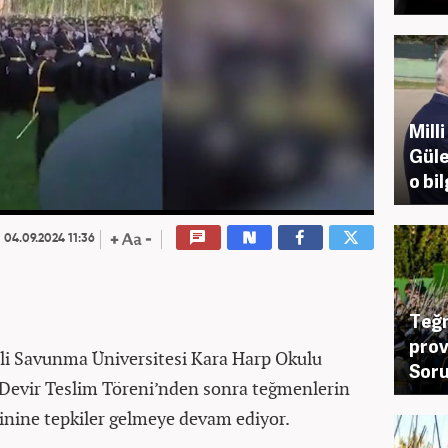
Mill
Güle
o bil
04.09.2024 11:36
Teğm
prov
li Savunma Üniversitesi Kara Harp Okulu
Soru
Devir Teslim Töreni’nden sonra teğmenlerin
minine tepkiler gelmeye devam ediyor.