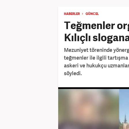
HABERLER
GÜNCEL
Teğmenler org
Kılıçlı slogan
Mezuniyet töreninde yönerg
teğmenler ile ilgili tartışm
askeri ve hukukçu uzmanlar,
söyledi.