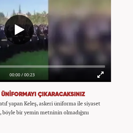
 ÜNİFORMAYI ÇIKARACAKSINIZ
tıf yapan Keleş, askeri üniforma ile siyaset
ş, böyle bir yemin metninin olmadığını