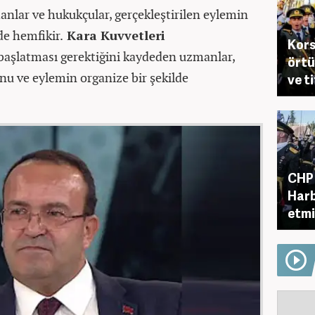
anlar ve hukukçular, gerçekleştirilen eylemin
e hemfikir.
Kara Kuvvetleri
Kors
başlatması gerektiğini kaydeden uzmanlar,
örtü
unu ve eylemin organize bir şekilde
ve t
CHP 
Harb
etmi