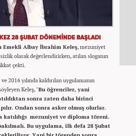
 KEZ 28 ŞUBAT DÖNEMİNDE BAŞLADI
ı Emekli Albay İbrahim Keleş
, mezuniyet
nsizlik olarak değerlendirirken, atılan sloganın
ikkat çekti.
 ve 2016 yılında kaldırılan uygulamanın
 söyleyen Keleş, "
Bu öğrenciler, yani
tıldıktan sonra zaten daha birinci
pılır. Ondan sonra asker olmuş olurlar.
 katıldığı mezuniyet ve diploma töreni.
akılmalı. Bu uygulama, ilk defa 28 Şubat
çekleriliyor. Yani bir törenden sonra