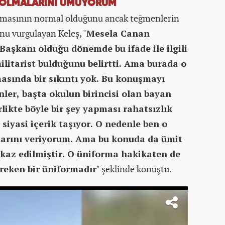
 OLMALARINI UMUYORUM
lanmasının normal olduğunu ancak teğmenlerin
nu vurgulayan Keleş, "
Mesela Canan
 Başkanı olduğu dönemde bu ifade ile ilgili
litarist bulduğunu belirtti. Ama burada o
asında bir sıkıntı yok. Bu konuşmayı
ler, başta okulun birincisi olan bayan
likte böyle bir şey yapması rahatsızlık
siyasi içerik taşıyor. O nedenle ben o
larını veriyorum. Ama bu konuda da ümit
ikaz edilmiştir. O üniforma hakikaten de
reken bir üniformadır
" şeklinde konuştu.