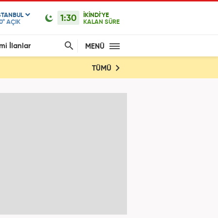
STANBUL
İKİNDİ'YE
1:30
0°
AÇIK
KALAN SÜRE
mi İlanlar
MENÜ
TÜMÜ