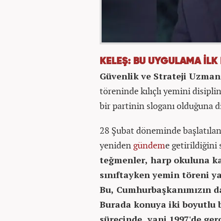
KELEŞ: BU UYGULAMA İLK
Güvenlik ve Strateji Uzman
töreninde kılıçlı yemini disipli
bir partinin sloganı olduğuna d
28 Şubat döneminde başlatılan
yeniden
gündem
e getirildiğini
teğmenler, harp okuluna ka
sınıftayken yemin töreni ya
Bu, Cumhurbaşkanımızın da
Burada konuya iki boyutlu b
sürecinde, yani 1997'de ger