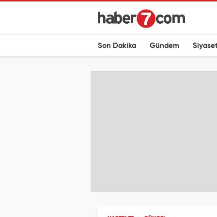
Son Dakika
Gündem
Siyase