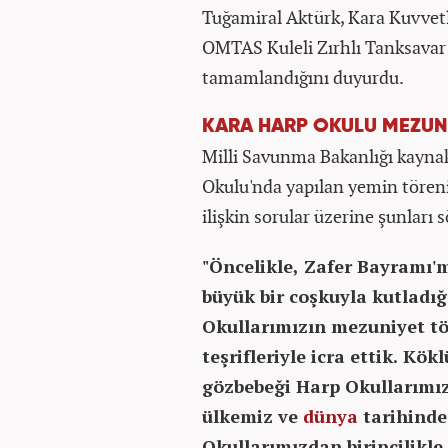
Tuğamiral Aktürk, Kara Kuvvetl
OMTAS Kuleli Zırhlı Tanksavar 
tamamlandığını duyurdu.
KARA HARP OKULU MEZUN
Milli Savunma Bakanlığı kaynak
Okulu'nda yapılan yemin tören
ilişkin sorular üzerine şunları s
"Öncelikle, Zafer Bayramı'm
büyük bir coşkuyla kutladığ
Okullarımızın mezuniyet t
teşrifleriyle icra ettik. Kö
gözbebeği Harp Okullarımız
ülkemiz ve
dünya
tarihinde
Okullarımızdan birincilikl