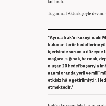
kullandı.
Tuğamiral Aktürk şöyle devam e
"Ayrıca Irak'ın kuzeyindeki M
bulunan terör hedeflerine yön
içerisinde sorumlu düzeyde t
mağara, sığınak, barınak, de
oluşan 20 hedef başarıyla imh
azami oranda yerli ve millî 
etkisiz hâle getirilmiştir. H
etmektedir."
Irak'ın kuzeyindeki barınma al