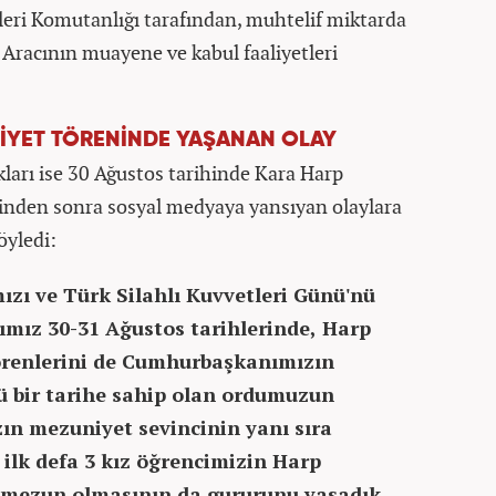
eri Komutanlığı tarafından, muhtelif miktarda
Aracının muayene ve kabul faaliyetleri
İYET TÖRENİNDE YAŞANAN OLAY
ları ise 30 Ağustos tarihinde Kara Harp
inden sonra sosyal medyaya yansıyan olaylara
öyledi:
ızı ve Türk Silahlı Kuvvetleri Günü'nü
ımız 30-31 Ağustos tarihlerinde, Harp
örenlerini de Cumhurbaşkanımızın
klü bir tarihe sahip olan ordumuzun
ın mezuniyet sevincinin yanı sıra
 ilk defa 3 kız öğrencimizin Harp
e mezun olmasının da gururunu yaşadık.