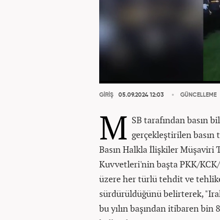
GİRİŞ
05.09.2024 12:03
GÜNCELLEME
M
SB tarafından basın bi
gerçekleştirilen basın
Basın Halkla İlişkiler Müşaviri
Kuvvetleri'nin başta PKK/KCK
üzere her türlü tehdit ve tehli
sürdürüldüğünü belirterek, "Irak
bu yılın başından itibaren bin 86