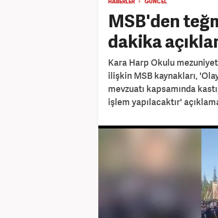
HABERLER
GÜNCEL
MSB'den teğme
dakika açıkla
Kara Harp Okulu mezuniyet 
ilişkin MSB kaynakları, 'Ola
mevzuatı kapsamında kastı,
işlem yapılacaktır' açıkla