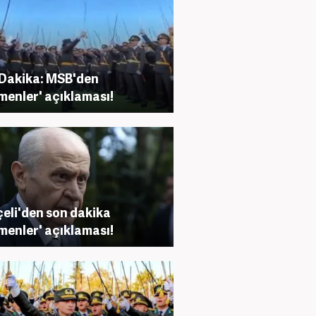
Dakika: MSB'den
menler' açıklaması!
eli'den son dakika
menler' açıklaması!