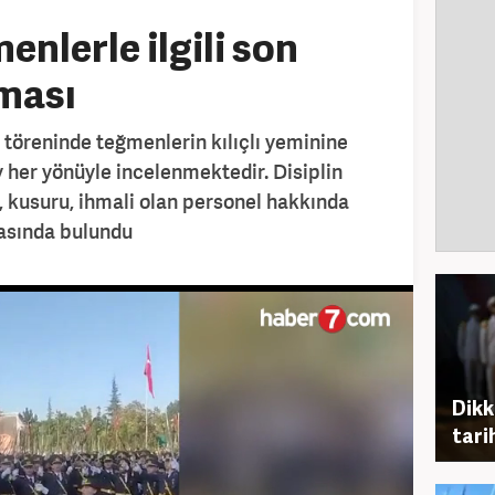
nlerle ilgili son
ması
töreninde teğmenlerin kılıçlı yeminine
y her yönüyle incelenmektedir. Disiplin
 kusuru, ihmali olan personel hakkında
masında bulundu
Dikk
tarih