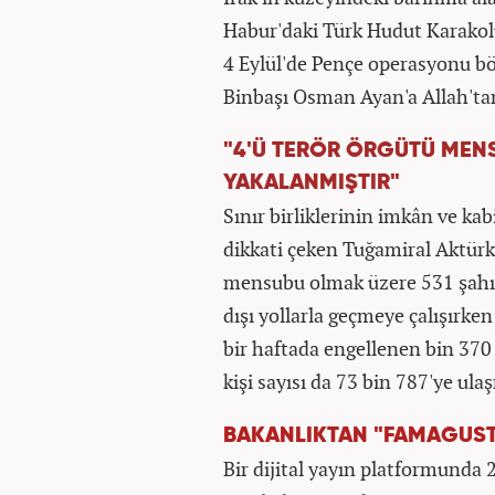
Habur'daki Türk Hudut Karakol
4 Eylül'de Pençe operasyonu bö
Binbaşı Osman Ayan'a Allah'tan
"4'Ü TERÖR ÖRGÜTÜ MENS
YAKALANMIŞTIR"
Sınır birliklerinin imkân ve kabi
dikkati çeken Tuğamiral Aktürk,
mensubu olmak üzere 531 şahıs
dışı yollarla geçmeye çalışırke
bir haftada engellenen bin 370 ş
kişi sayısı da 73 bin 787'ye ul
BAKANLIKTAN "FAMAGUSTA
Bir dijital yayın platformunda