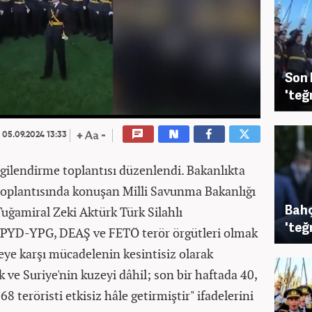
Son 
'teğ
05.09.2024 13:33
lgilendirme toplantısı düzenlendi. Bakanlıkta
 toplantısında konuşan Milli Savunma Bakanlığı
Bahç
 Tuğamiral Zeki Aktürk Türk Silahlı
'teğ
/PYD-YPG, DEAŞ ve FETÖ terör örgütleri olmak
keye karşı mücadelenin kesintisiz olarak
 ve Suriye'nin kuzeyi dâhil; son bir haftada 40,
8 teröristi etkisiz hâle getirmiştir" ifadelerini