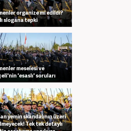
enler organize mi edildi?
çlı slogana tepki
enler meselesi ve
eli'nin 'esaslı' soruları
an yemin skandalının üzeri
lmeyecek! Tek tek detaylı
itiz araştırma yapılıyor