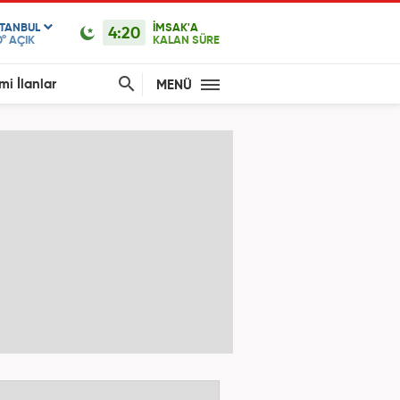
STANBUL
İMSAK'A
4:20
0°
AÇIK
KALAN SÜRE
mi İlanlar
MENÜ