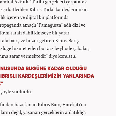
amiral Aktürk, "Tarihî gerçekleri çarpıtarak
zca katledilen Kıbrıs Türkü kardeşlerimizin
lık içeren ve dijital bir platformda
ropaganda amaçlı "Famagusta" adlı dizi ve
 Rum tarafı dâhil kimseye bir yarar
arafa barış ve huzur getiren Kıbrıs Barış
üzlüğe hizmet eden bu tarz beyhude çabalar;
ına zarar vermektedir" diye konuştu.
 KONUSUNDA BUGÜNE KADAR OLDUĞU
IBRISLI KARDEŞLERİMİZİN YANLARINDA
Z"
şöyle sürdürdü:
fından hazırlanan Kıbrıs Barış Harekâtı'na
rın değil, yaşanan gerçeklerin anlatıldığı