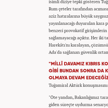
isimli diziye tepki gösteren Tuğ
Rum çeteler tarafından acıması
aziz hatıralarına büyük saygısız
yayınlanacağı duyurulan kara p
benzeri provokatif girişimlerin
sağlamayacağı açıktır. Her iki t
Harekâtı'nı karalayan, çözüms
Ada'da sağlanan güvenlik ortam
"MİLLÎ DAVAMIZ KIBRIS
GİBİ BUNDAN SONRA DA K
OLMAYA DEVAM EDECEĞİ
Tuğamiral Aktürk konuşmasını 
"Öte yandan, Bakanlığımız tara
giden süreçte uydurma senaryola