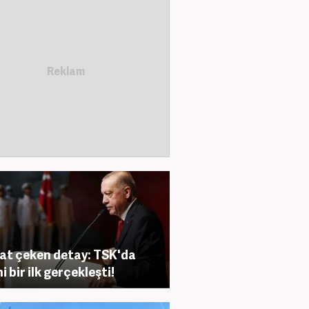
at çeken detay: TSK'da
i bir ilk gerçekleşti!