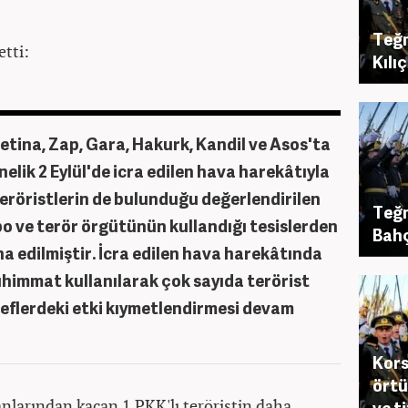
Teğm
tti:
Kılı
etina, Zap, Gara, Hakurk, Kandil ve Asos'ta
elik 2 Eylül'de icra edilen hava harekâtıyla
eröristlerin de bulunduğu değerlendirilen
Teğm
po ve terör örgütünün kullandığı tesislerden
Bahç
a edilmiştir. İcra edilen hava harekâtında
mühimmat kullanılarak çok sayıda terörist
edeflerdeki etki kıymetlendirmesi devam
Kors
örtü
anlarından kaçan 1 PKK'lı teröristin daha
ve t