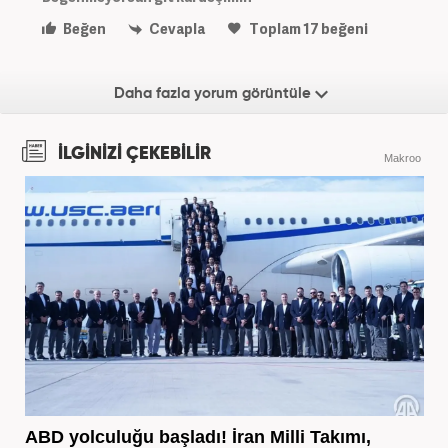
Beğen
Cevapla
Toplam
17
beğeni
Daha fazla yorum görüntüle
İLGİNİZİ ÇEKEBİLİR
Makroo
ABD yolculuğu başladı! İran Milli Takımı,