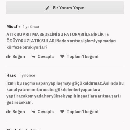
Bir Yorum Yapın
Misafir
1 yıl önce
ATIK SU ARITMA BEDELİNİ SU FATURASI İLE BİRLİKTE
ÖDÜYORUZ! ATIK SULARI Neden arıtma işlemi yapmadan
körfeze bırakıyorlar?
Beğen
Cevapla
Toplam
1
beğeni
Haso
1 yıl önce
İzmir bu saçma sapan yapılaşmayı göçü kaldırmaz.Aslında bu
kanal yatırımını bu ucube gökdelenleri yapanlara
yaptiracaksın yada her yüksek yapîlı inşaatlara arıtma şartı
getireceksin.
Beğen
Cevapla
Toplam
1
beğeni