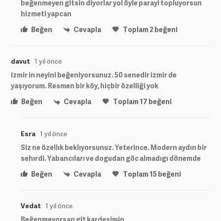
beğenmeyen gitsin diyorlar yol öyle parayi topluyorsun
hizmeti yapcan
Beğen
Cevapla
Toplam
2
beğeni
davut
1 yıl önce
izmir in neyini beğeniyorsunuz. 50 senedir izmir de
yaşıyorum. Resmen bir köy, hiçbir özelliği yok
Beğen
Cevapla
Toplam
17
beğeni
Esra
1 yıl önce
Siz ne özellık beklıyorsunuz. Yeterince. Modern aydın bir
sehırdi. Yabancıları ve dogudan göc almadıgı dönemde
Beğen
Cevapla
Toplam
15
beğeni
Vedat
1 yıl önce
Beğenmeyorsan git kardeşimin