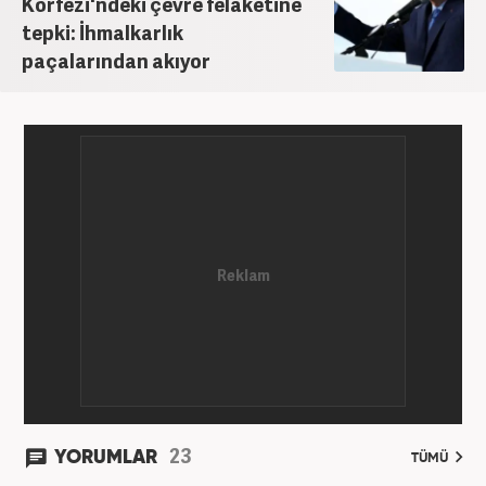
Körfezi'ndeki çevre felaketine
grafik ve video hazırladım. Kariyerime Haber7'de
tepki: İhmalkarlık
gündem editörü olarak devam etmekteyim.
paçalarından akıyor
23
YORUMLAR
TÜMÜ