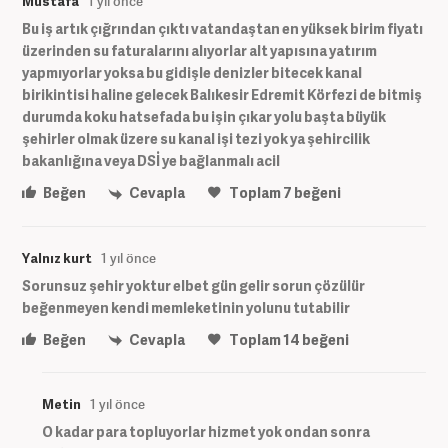
Mustafa
1 yıl önce
Bu iş artık çığrından çıktı vatandaştan en yüksek birim fiyatı
üzerinden su faturalarını alıyorlar alt yapısına yatırım
yapmıyorlar yoksa bu gidişle denizler bitecek kanal
birikintisi haline gelecek Balıkesir Edremit Körfezi de bitmiş
durumda koku hatsefada bu işin çıkar yolu başta büyük
şehirler olmak üzere su kanal işi tezi yok ya şehircilik
bakanlığına veya DSİ ye bağlanmalı acil
Beğen
Cevapla
Toplam
7
beğeni
Yalnız kurt
1 yıl önce
Sorunsuz şehir yoktur elbet gün gelir sorun çözülür
beğenmeyen kendi memleketinin yolunu tutabilir
Beğen
Cevapla
Toplam
14
beğeni
Metin
1 yıl önce
O kadar para topluyorlar hizmet yok ondan sonra