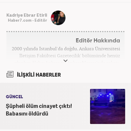
Kadriye Ebrar Etirli
Haber7.com - Editör
Editör Hakkında
2000 yılında İstanbul'da doğdu. Ankara Üniversitesi
İletişim Fakültesi Gazetecilik' bölümünde henüz
okurken HaberAnkara ve AnkaraMasası'nda çalıştı.
2022 yılındaki mezuniyetinin ardından Beyaz TV'de
İLİŞKİLİ HABERLER
'Haber Editörü' pozisyonunda görev aldı. 2024
yılının Şubat ayından itibaren Haber7'deki Gündem
Editörü kariyerine devam etmektedir.
GÜNCEL
Şüpheli ölüm cinayet çıktı!
Babasını öldürdü