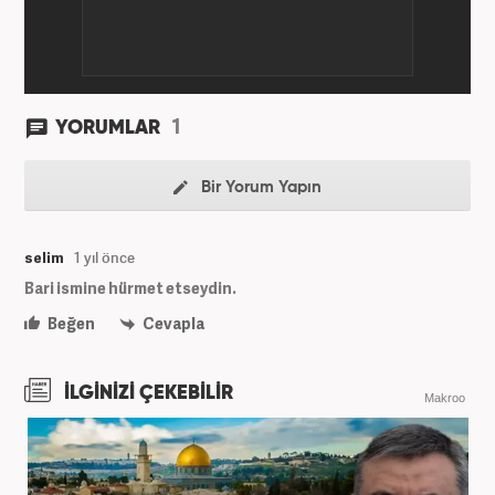
1
YORUMLAR
Bir Yorum Yapın
selim
1 yıl önce
Bari ismine hürmet etseydin.
Beğen
Cevapla
İLGİNİZİ ÇEKEBİLİR
Makroo