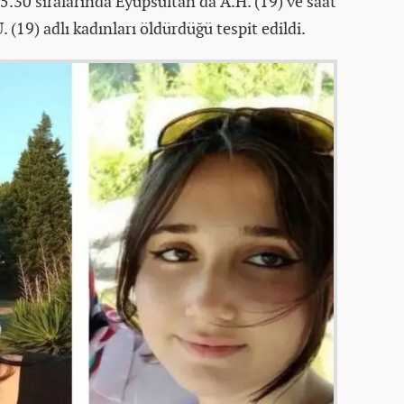
15.30 sıralarında Eyüpsultan'da A.H. (19) ve saat
. (19) adlı kadınları öldürdüğü tespit edildi.