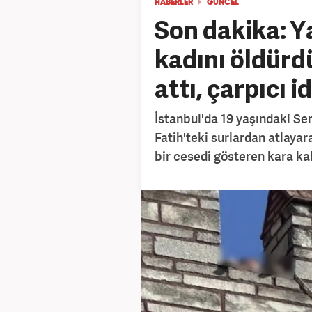
HABERLER
GÜNCEL
Son dakika: Y
kadını öldürd
attı, çarpıcı id
İstanbul'da 19 yaşındaki Sem
Fatih'teki surlardan atlayara
bir cesedi gösteren kara kal