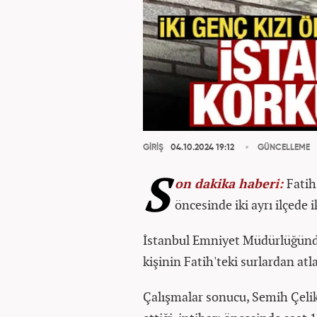
GİRİŞ
04.10.2024 19:12
GÜNCELLEME
S
on dakika
haber
i:
Fatih
öncesinde iki ayrı ilçede i
İstanbul Emniyet Müdürlüğünden
kişinin Fatih'teki surlardan atla
Çalışmalar sonucu, Semih Çelik 