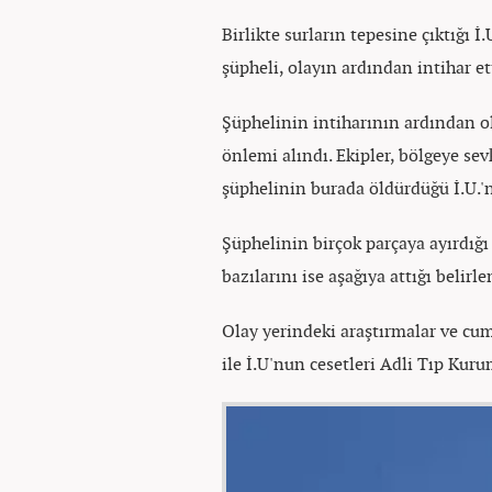
Birlikte surların tepesine çıktığı 
şüpheli, olayın ardından intihar et
Şüphelinin intiharının ardından ol
önlemi alındı. Ekipler, bölgeye sev
şüphelinin burada öldürdüğü İ.U.'n
Şüphelinin birçok parçaya ayırdığı
bazılarını ise aşağıya attığı belirlen
Olay yerindeki araştırmalar ve cu
ile İ.U'nun cesetleri Adli Tıp Kur