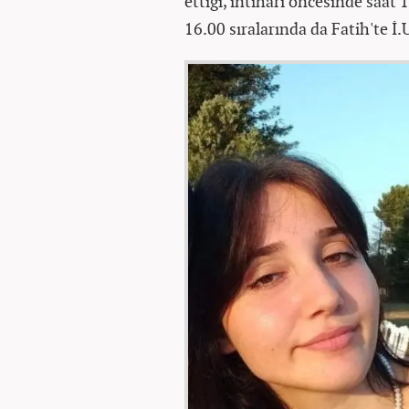
ettiği, intiharı öncesinde saat 
16.00 sıralarında da Fatih'te İ.U