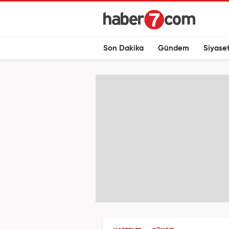
Son Dakika
Gündem
Siyase