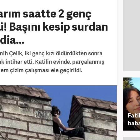
arım saatte 2 genç
ü! Başını kesip surdan
dia...
ih Çelik, iki genç kızı öldürdükten sonra
k intihar etti. Katilin evinde, parçalanmış
em çizim çalışması ele geçirildi.
Fati
baba