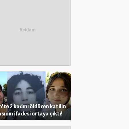
h'te 2 kadını öldüren katilin
sının ifadesi ortaya çıktı!