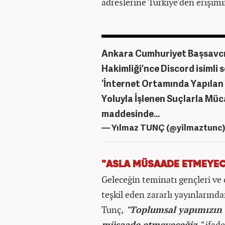
adreslerine Türkiye'den erişimi
Ankara Cumhuriyet Başsavcılı
Hakimliği’nce Discord isimli
‘İnternet Ortamında Yapılan 
Yoluyla İşlenen Suçlarla Mü
maddesinde…
— Yılmaz TUNÇ (@yilmaztunc
"ASLA MÜSAADE ETMEYEC
Geleceğin teminatı gençleri ve
teşkil eden zararlı yayınlarınd
Tunç,
"Toplumsal yapımızın t
müsaade etmeyeceğiz."
ifade