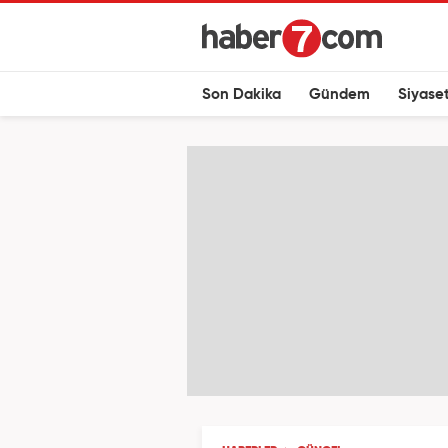
Son Dakika
Gündem
Siyase