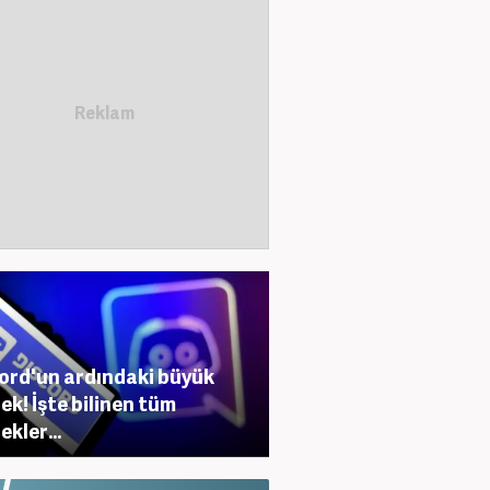
ord'un ardındaki büyük
ek! İşte bilinen tüm
ekler...