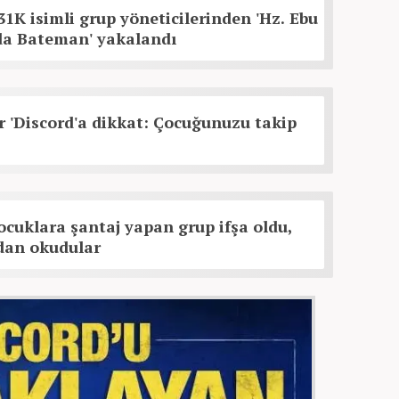
31K isimli grup yöneticilerinden 'Hz. Ebu
rda Bateman' yakalandı
 'Discord'a dikkat: Çocuğunuzu takip
ocuklara şantaj yapan grup ifşa oldu,
dan okudular