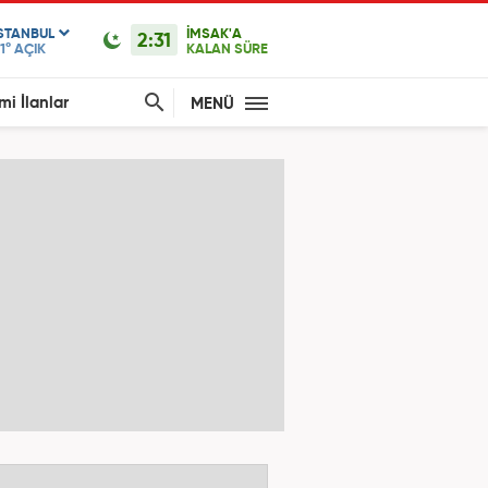
ISTANBUL
İMSAK'A
2:31
1°
AÇIK
KALAN SÜRE
mi İlanlar
MENÜ