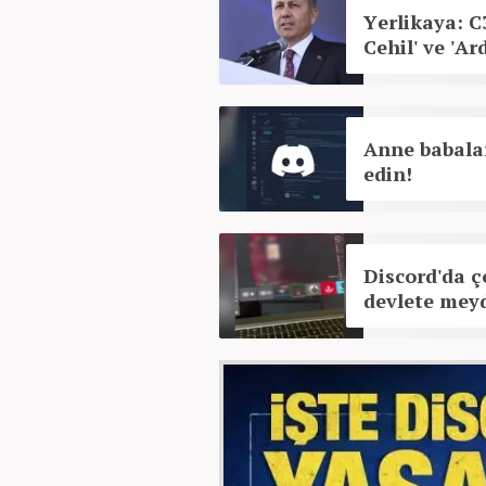
Yerlikaya: C
Cehil' ve 'A
Anne babalar
edin!
Discord'da ç
devlete mey