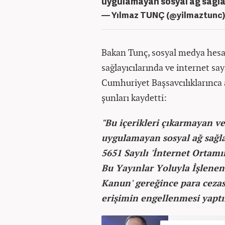
uygulamayan sosyal ağ sağlay
— Yılmaz TUNÇ (@yilmaztunc
Bakan Tunç, sosyal medya hesab
sağlayıcılarında ve internet sayf
Cumhuriyet Başsavcılıklarınca a
şunları kaydetti:
"Bu içerikleri çıkarmayan ve
uygulamayan sosyal ağ sağlay
5651 Sayılı 'İnternet Ortam
Bu Yayınlar Yoluyla İşlene
Kanun' gereğince para cezas
erişimin engellenmesi yaptır