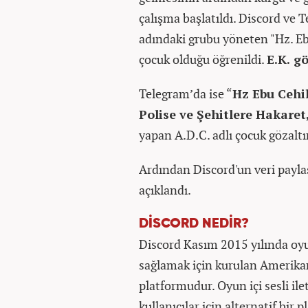
çalışma başlatıldı. Discord ve 
adındaki grubu yöneten "Hz. Ebu
çocuk olduğu öğrenildi.
E.K. gö
Telegram’da ise “
Hz Ebu Cehi
Polise ve Şehitlere Hakaret
yapan A.D.C. adlı çocuk gözaltı
Ardından Discord'un veri paylaş
açıklandı.
DİSCORD NEDİR?
Discord Kasım 2015 yılında oyu
sağlamak için kurulan Amerikan
platformudur. Oyun içi sesli il
kullanıcılar için alternatif bir 