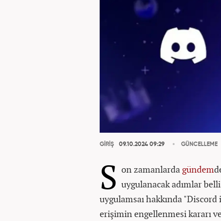
GİRİŞ
09.10.2024 09:29
GÜNCELLEME
S
on zamanlarda
gündem
d
uygulanacak adımlar belli
uygulamsaı hakkında "Discord 
erişimin engellenmesi kararı ve