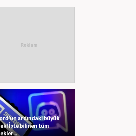
ord'un ardındaki büyük
ek! İşte bilinen tüm
ekler...