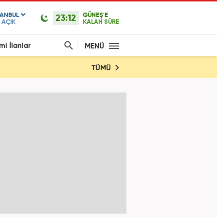
TANBUL
GÜNEŞ'E
23:12
AÇIK
KALAN SÜRE
mi İlanlar
MENÜ
TÜMÜ