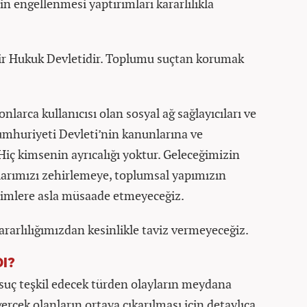
in engellenmesi yaptırımları kararlılıkla
bir Hukuk Devletidir. Toplumu suçtan korumak
larca kullanıcısı olan sosyal ağ sağlayıcıları ve
Cumhuriyeti Devleti’nin kanunlarına ve
Hiç kimsenin ayrıcalığı yoktur. Geleceğimizin
larımızı zehirlemeye, toplumsal yapımızın
şimlere asla müsaade etmeyeceğiz.
rarlılığımızdan kesinlikle taviz vermeyeceğiz.
I?
suç teşkil edecek türden olayların meydana
rçek olanların ortaya çıkarılması için detaylıca