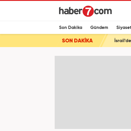
Son Dakika
Gündem
Siyase
SON DAKİKA
İsrail'd