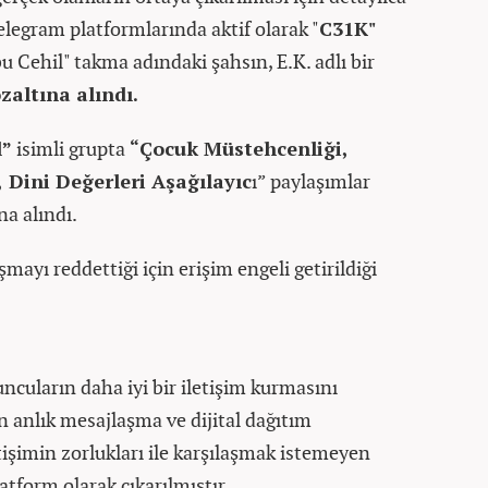
Telegram platformlarında aktif olarak "
C31K"
 Cehil" takma adındaki şahsın, E.K. adlı bir
zaltına alındı.
l”
isimli grupta
“Çocuk Müstehcenliği,
, Dini Değerleri Aşağılayıc
ı” paylaşımlar
na alındı.
mayı reddettiği için erişim engeli getirildiği
ncuların daha iyi bir iletişim kurmasını
 anlık mesajlaşma ve dijital dağıtım
etişimin zorlukları ile karşılaşmak istemeyen
platform olarak çıkarılmıştır.