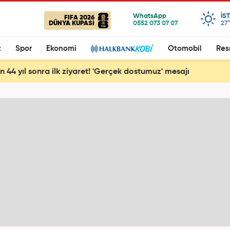
IS
FIFA 2026
DÜNYA KUPASI
27°
t
Spor
Ekonomi
Otomobil
Res
en 44 yıl sonra ilk ziyaret! 'Gerçek dostumuz' mesajı