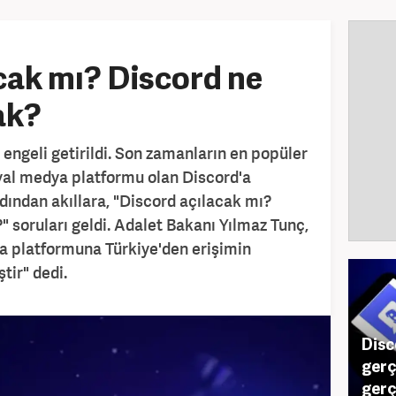
cak mı? Discord ne
ak?
engeli getirildi. Son zamanların en popüler
al medya platformu olan Discord'a
rdından akıllara, "Discord açılacak mı?
 soruları geldi. Adalet Bakanı Yılmaz Tunç,
a platformuna Türkiye'den erişimin
tir" dedi.
Disc
gerç
gerç