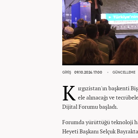
GİRİŞ
09.10.2024 17:00
GÜNCELLEME
K
ırgızistan'ın başkenti Bi
ele alınacağı ve tecrübel
Dijital Forumu başladı.
Forumda yürüttüğü teknoloji h
Heyeti Başkanı Selçuk Bayrakt