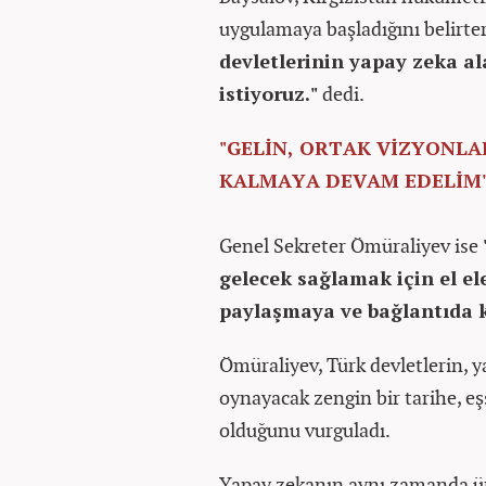
uygulamaya başladığını belirte
devletlerinin yapay zeka a
istiyoruz."
dedi.
"GELİN, ORTAK VİZYONL
KALMAYA DEVAM EDELİM
Genel Sekreter Ömüraliyev ise
gelecek sağlamak için el el
paylaşmaya ve bağlantıda 
Ömüraliyev, Türk devletlerin, 
oynayacak zengin bir tarihe, eşs
olduğunu vurguladı.
Yapay zekanın aynı zamanda üre