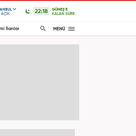
TANBUL
GÜNEŞ'E
22:18
AÇIK
KALAN SÜRE
mi İlanlar
MENÜ