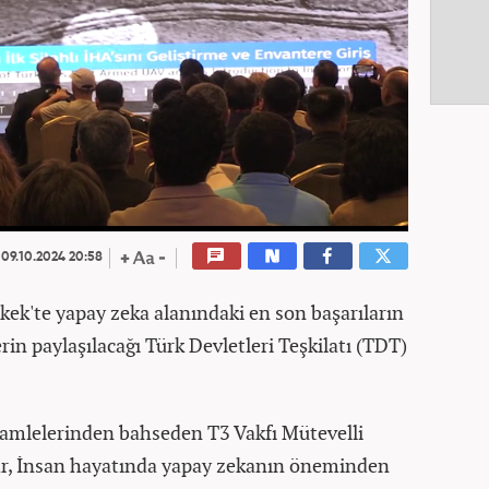
09.10.2024 20:58
şkek'te yapay zeka alanındaki en son başarıların
erin paylaşılacağı Türk Devletleri Teşkilatı (TDT)
amlelerinden bahseden T3 Vakfı Mütevelli
ar, İnsan hayatında yapay zekanın öneminden