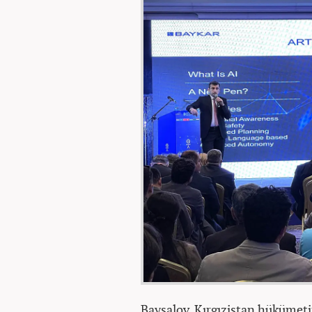
Baysalov, Kırgızistan hükümeti