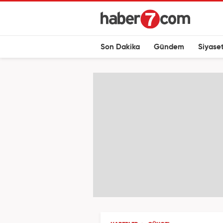
Son Dakika
Gündem
Siyase