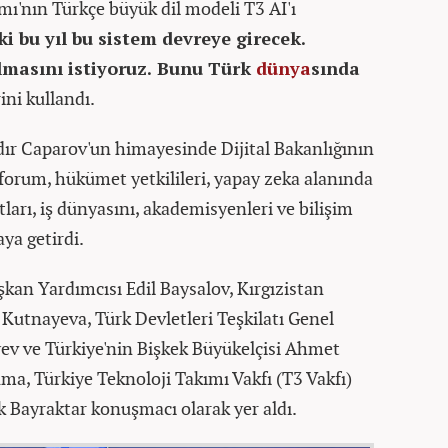
mı'nın Türkçe büyük dil modeli T3 AI'ı
ki bu yıl bu sistem devreye girecek.
olmasını istiyoruz. Bunu Türk
dünya
sında
ini kullandı.
ır Caparov'un himayesinde Dijital Bakanlığının
 forum, hükümet yetkilileri, yapay zeka alanında
arı, iş dünyasını, akademisyenleri ve bilişim
aya getirdi.
kan Yardımcısı Edil Baysalov, Kırgızistan
 Kutnayeva, Türk Devletleri Teşkilatı Genel
ev ve Türkiye'nin Bişkek Büyükelçisi Ahmet
uma, Türkiye Teknoloji Takımı Vakfı (T3 Vakfı)
k Bayraktar konuşmacı olarak yer aldı.