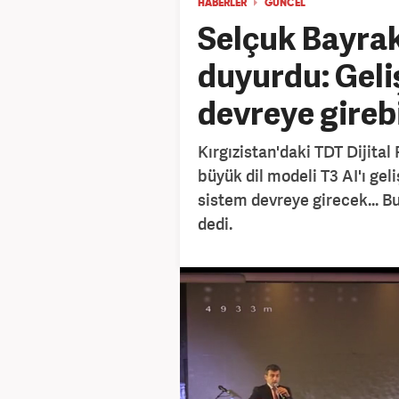
HABERLER
GÜNCEL
Selçuk Bayrak
duyurdu: Geliş
devreye girebil
Kırgızistan'daki TDT Dijita
büyük dil modeli T3 AI'ı geli
sistem devreye girecek... Bu
dedi.