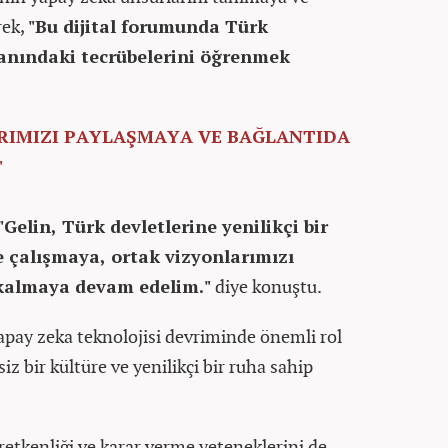
rek,
"Bu dijital forumunda Türk
lanındaki tecrübelerini öğrenmek
ARIMIZI PAYLAŞMAYA VE BAĞLANTIDA
"
"Gelin, Türk devletlerine yenilikçi bir
e çalışmaya, ortak vizyonlarımızı
kalmaya devam edelim."
diye konuştu.
yapay zeka teknolojisi devriminde önemli rol
iz bir kültüre ve yenilikçi bir ruha sahip
tkenliği ve karar verme yeteneklerini de