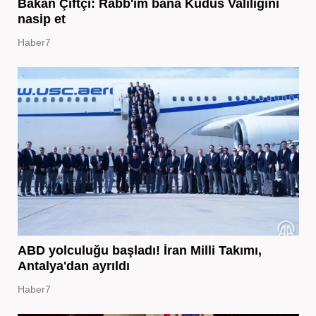
Bakan Çiftçi: Rabb'im bana Kudüs Valiliğini
nasip et
Haber7
ABD yolculuğu başladı! İran Milli Takımı,
Antalya'dan ayrıldı
Haber7