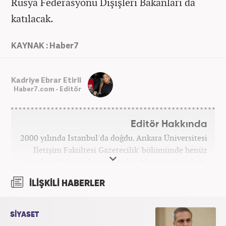
Rusya Federasyonu Dışişleri Bakanları da
katılacak.
KAYNAK : Haber7
Kadriye Ebrar Etirli
Haber7.com - Editör
Editör Hakkında
2000 yılında İstanbul'da doğdu. Ankara Üniversitesi
İletişim Fakültesi Gazetecilik' bölümünde henüz
okurken HaberAnkara ve AnkaraMasası'nda çalıştı.
2022 yılındaki mezuniyetinin ardından Beyaz TV'de
İLİŞKİLİ HABERLER
'Haber Editörü' pozisyonunda görev aldı. 2024
yılının Şubat ayından itibaren Haber7'deki Gündem
Editörü kariyerine devam etmektedir.
SİYASET