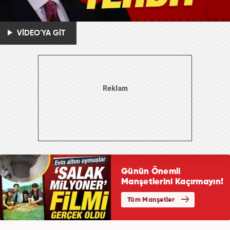
VİDEO'YA GİT