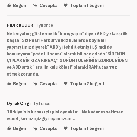
Beğen
Cevapla
Toplam
1
beğeni
HIDIR BUDUR
1 yıl önce
Netenyahu ; göstermelik “barış yapın” diyen ABD’ye karşı ilk
başta “ Siz Pearl Harbur ve ikiz kulelerde böyle mi
yapmıştınız diyerek” ABD’yi tehdit etmişti. Şimdi de
kamuoyuna “pedofili adası” olarak bilinen adada “BİDEN’IN
ÇIPLAK BİR KIZA KIRBAÇ” GÖRÜNTÜLERİNİ SIZDIRDI. BİDEN
ve ABD artık “İsrailin kulu kölesi” olarak İRAN’a taarruz
etmek zorunda.
Beğen
Cevapla
Toplam
2
beğeni
Oynak Çizgi
1 yıl önce
Türkiye'nin kırmızı çizgisi oynaktır... Ne kadar esnetirsen
esnet, kırmızı çizgiyi aşamazsın...
Beğen
Cevapla
Toplam
1
beğeni