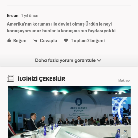
Ercan
1 yıl önce
Amerika’nın koruması ile devlet olmuş Ürdün le neyi
konuşuyorsunuz bunlar la konuşma nın faydası yok ki
Beğen
Cevapla
Toplam
2
beğeni
Daha fazla yorum görüntüle
İLGİNİZİ ÇEKEBİLİR
Makroo