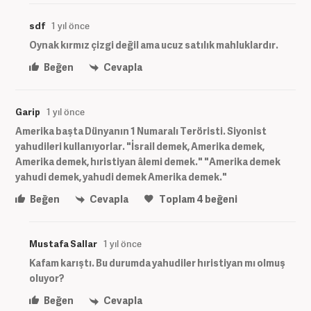
sdf
1 yıl önce
Oynak kırmız çizgi değil ama ucuz satılık mahluklardır.
Beğen
Cevapla
Garip
1 yıl önce
Amerika başta Dünyanın 1 Numaralı Teröristi. Siyonist
yahudileri kullanıyorlar. "İsrail demek, Amerika demek,
Amerika demek, hıristiyan âlemi demek." "Amerika demek
yahudi demek, yahudi demek Amerika demek."
Beğen
Cevapla
Toplam
4
beğeni
Mustafa Sallar
1 yıl önce
Kafam karıştı. Bu durumda yahudiler hıristiyan mı olmuş
oluyor?
Beğen
Cevapla