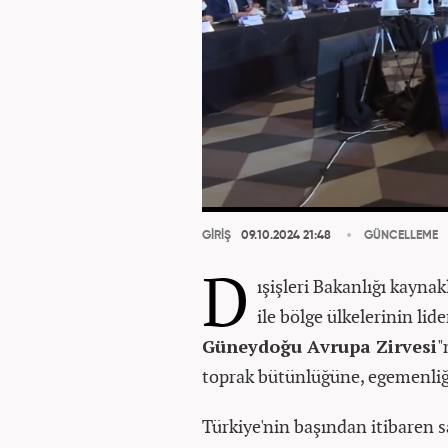
GİRİŞ
09.10.2024 21:48
GÜNCELLEME
D
ışişleri Bakanlığı kayna
ile bölge ülkelerinin lide
Güneydoğu Avrupa Zirvesi
"
toprak bütünlüğüne, egemenliği
Türkiye'nin başından itibaren 