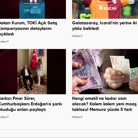
Bakan Kurum, TOKİ Açık Satış
Galatasaray, Icardi'nin yerine iki
Kampanyasının detaylarını
yıldız belirledi
açıkladı
Haber7
aber7
Şarkıcı Pınar Sürer,
Hangi emekli ne kadar zam
Cumhurbaşkanı Erdoğan'a şarkı
alacak? Kalem kalem yeni maaş
okuduğu anları paylaştı
tablosu! Memura yüzde 5 fark
aber7
Haber7