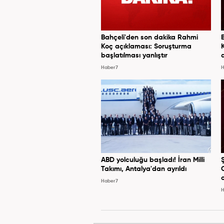
Bahçeli'den son dakika Rahmi
Koç açıklaması: Soruşturma
başlatılması yanlıştır
Haber7
H
ABD yolculuğu başladı! İran Milli
Takımı, Antalya'dan ayrıldı
Haber7
H