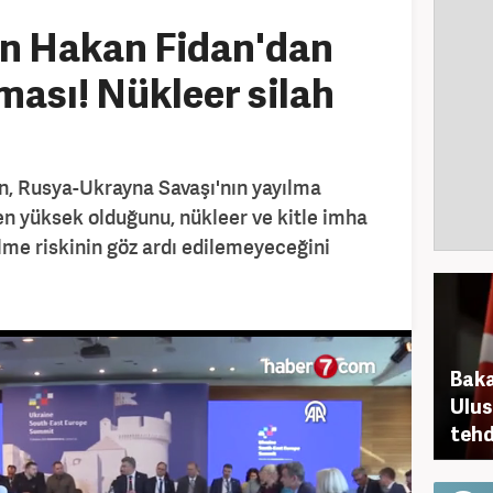
an Hakan Fidan'dan
ması! Nükleer silah
n, Rusya-Ukrayna Savaşı'nın yayılma
n yüksek olduğunu, nükleer ve kitle imha
ilme riskinin göz ardı edilemeyeceğini
Baka
Ulus
tehd