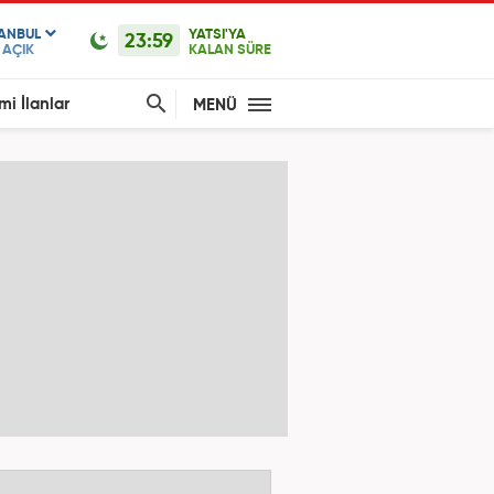
TANBUL
YATSI'YA
23:59
AÇIK
KALAN SÜRE
mi İlanlar
MENÜ