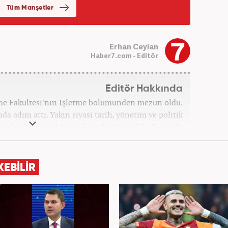
Erhan Ceylan
Haber7.com - Editör
Editör Hakkında
tme Fakültesi'nin İşletme bölümünden mezun oldu.
a adım attı. Yakın siyasi tarih, yönetim ve politik
leğe başlamasındaki en önemli etken oldu. Sırasıyla
 Haber'de gündem ve politika editörlüğü görevinde
syonun olduğu, Hakikat ötesi siyasetin (Post truth
dünyasında, tahrif edilen olguları savunmak, temiz
KEBİLİR
olmak ve kamuoyunun dijital-medya okuryazarlığını
gösteriyor. Dijital medya kariyeri Haber 7'de devam
etmektedir.