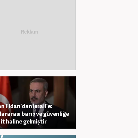
n Fidan'dan İsrail'e:
lararası barış ve güvenliğe
it haline gelmiştir