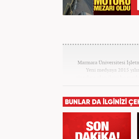
Marmara Üniversitesi İşle
Yeni medyaya 2015 yılınd
süreçlere olan ilgisi bu mes
Star, Güneş, Akşam ve A
bulundu. Her türlü dezenforma
politics) yaşandığı günümüz 
BUNLAR DA İLGİNİZİ ÇE
bilgi aktarımına yardımcı 
geliştirmek üzere çaba 