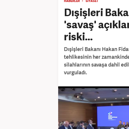
HABERLER
SİYASET
Dışişleri Bak
'savaş' açıkla
riski...
Dışişleri Bakanı Hakan Fida
tehlikesinin her zamankinde
silahlarının savaşa dahil ed
vurguladı.