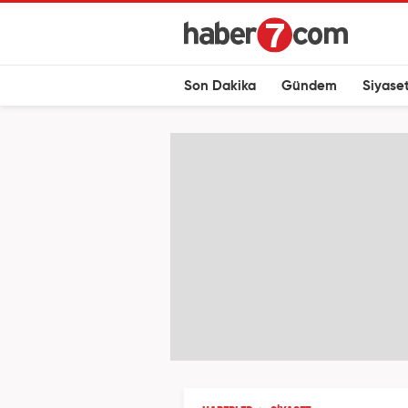
Son Dakika
Gündem
Siyase