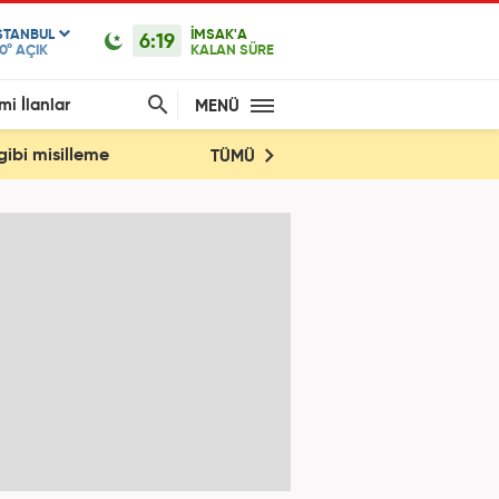
STANBUL
İMSAK'A
6:19
0°
AÇIK
KALAN SÜRE
mi İlanlar
MENÜ
gibi misilleme
TÜMÜ