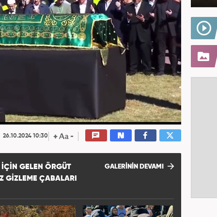
26.10.2024 10:30
 IÇIN GELEN ÖRGÜT
GALERİNİN DEVAMI
Z GIZLEME ÇABALARI