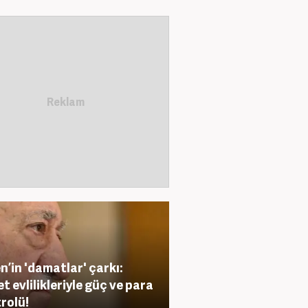
n’in 'damatlar' çarkı:
et evlilikleriyle güç ve para
rolü!