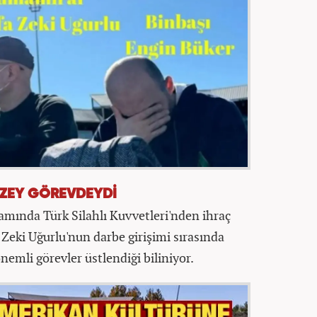
ÜZEY GÖREVDEYDİ
ında Türk Silahlı Kuvvetleri'nden ihraç
Zeki Uğurlu'nun darbe girişimi sırasında
emli görevler üstlendiği biliniyor.