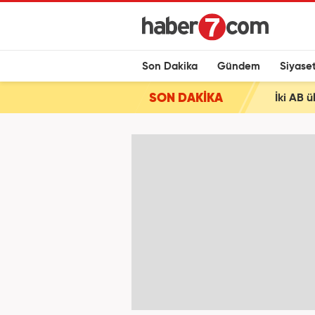
Son Dakika
Gündem
Siyase
SON DAKİKA
İki AB ü