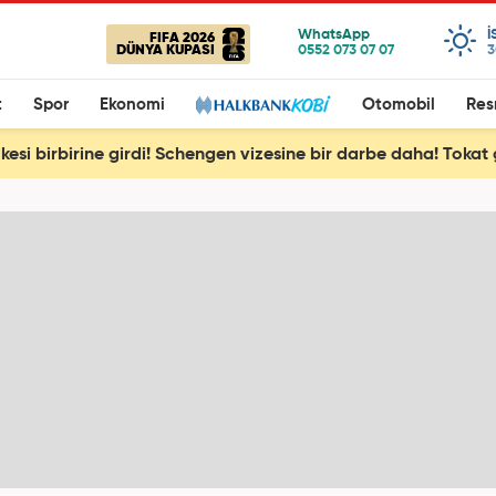
I
FIFA 2026
DÜNYA KUPASI
3
t
Spor
Ekonomi
Otomobil
Res
lkesi birbirine girdi! Schengen vizesine bir darbe daha! Tokat 