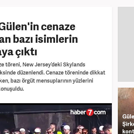
Gülen'in cenaze
an bazı isimlerin
aya çıktı
ze töreni, New Jersey’deki Skylands
ksinde düzenlendi. Cenaze töreninde dikkat
ken, bazı örgüt mensuplarının yüzlerini
konuşuldu.
Güle
Şirk
kont