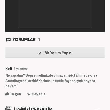
1
YORUMLAR
Bir Yorum Yapın
Koli
1 yıl önce
Ne yapalım? Deprem elimizde olmayan güç! Elimizde olsa
Amerikayı sallardık! Korkunun ecele faydası yok hayata
devam!
Beğen
Cevapla
İLGİNİZİ ÇEKEBİLİR