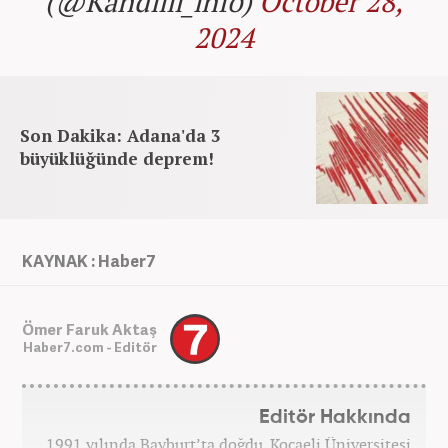
(@Kandilli_info)
October 28,
2024
Son Dakika: Adana'da 3
büyüklüğünde deprem!
KAYNAK : Haber7
Ömer Faruk Aktaş
Haber7.com - Editör
Editör Hakkında
1991 yılında Bayburt’ta doğdu. Kocaeli Üniversitesi