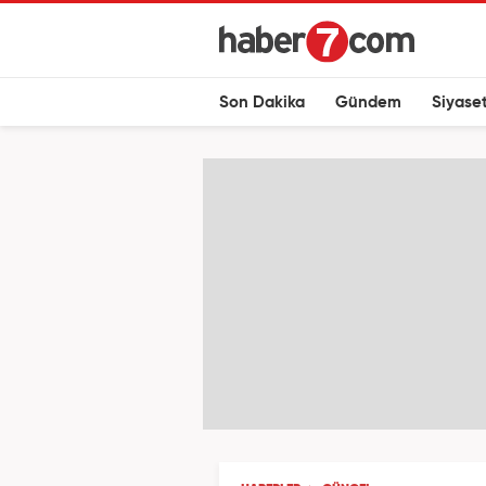
Son Dakika
Gündem
Siyase