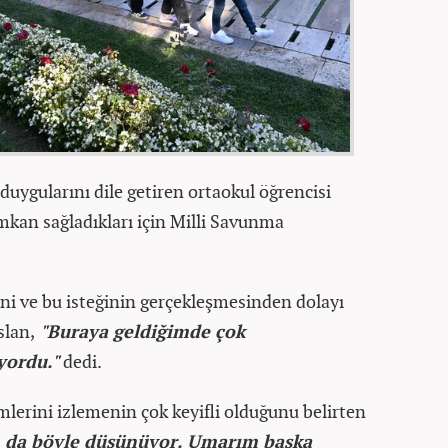
duygularını dile getiren ortaokul öğrencisi
mkan sağladıkları için Milli Savunma
ini ve bu isteğinin gerçekleşmesinden dolayı
slan,
"Buraya geldiğimde çok
yordu."
dedi.
mlerini izlemenin çok keyifli olduğunu belirten
m da böyle düşünüyor. Umarım başka