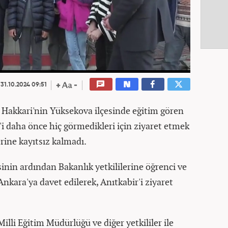
31.10.2024 09:51
, Hakkari'nin Yüksekova ilçesinde eğitim gören
'i daha önce hiç görmedikleri için ziyaret etmek
lerine kayıtsız kalmadı.
in ardından Bakanlık yetkililerine öğrenci ve
kara'ya davet edilerek, Anıtkabir'i ziyaret
lli Eğitim Müdürlüğü ve diğer yetkililer ile