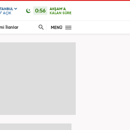
STANBUL
AKŞAM'A
0:56
0°
AÇIK
KALAN SÜRE
mi İlanlar
MENÜ