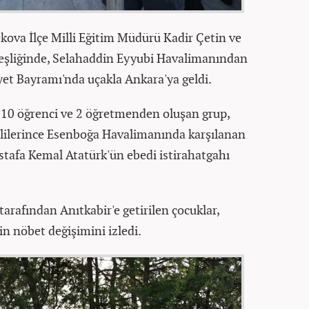
ova İlçe Milli Eğitim Müdürü Kadir Çetin ve
r eşliğinde, Selahaddin Eyyubi Havalimanından
et Bayramı'nda uçakla Ankara'ya geldi.
n 10 öğrenci ve 2 öğretmenden oluşan grup,
kililerince Esenboğa Havalimanında karşılanan
stafa Kemal Atatürk'ün ebedi istirahatgahı
arafından Anıtkabir'e getirilen çocuklar,
in nöbet değişimini izledi.