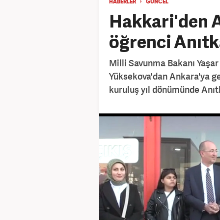
HABERLER
GÜNCEL
Hakkari'den A
öğrenci Anıtka
Milli Savunma Bakanı Yaşar 
Yüksekova'dan Ankara'ya gel
kuruluş yıl dönümünde Anıtka