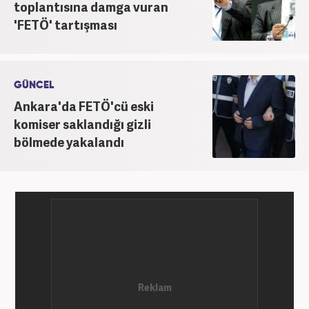
toplantısına damga vuran
'FETÖ' tartışması
GÜNCEL
Ankara'da FETÖ'cü eski
komiser saklandığı gizli
bölmede yakalandı