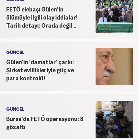
FETÖ elebaşı Gülen'in
ölümüyle ilgili olay iddialar!
Tarih detayı: Orada değil...
GÜNCEL
Gülen’in 'damatlar' çarkı:
Şirket evlilikleriyle güç ve
para kontrolü!
GÜNCEL
Bursa’da FETÖ operasyonu: 8
gözaltı