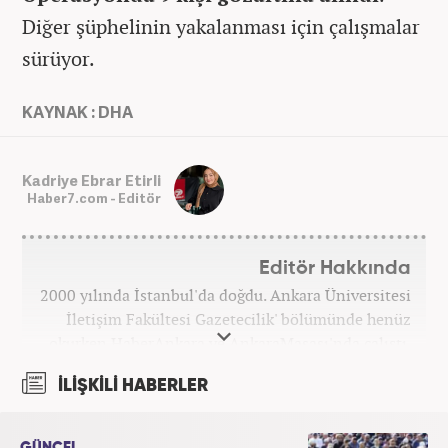
Diğer şüphelinin yakalanması için çalışmalar
sürüyor.
KAYNAK : DHA
Kadriye Ebrar Etirli
Haber7.com - Editör
Editör Hakkında
2000 yılında İstanbul'da doğdu. Ankara Üniversitesi
İletişim Fakültesi Gazetecilik' bölümünde henüz
okurken HaberAnkara ve AnkaraMasası'nda çalıştı.
2022 yılındaki mezuniyetinin ardından Beyaz TV'de
İLİŞKİLİ HABERLER
'Haber Editörü' pozisyonunda görev aldı. 2024
yılının Şubat ayından itibaren Haber7'deki Gündem
Editörü kariyerine devam etmektedir.
GÜNCEL