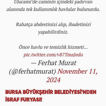
Ulucami’de caminin içindeki şadırvan
alanında tek kullanımlık havlular bulunurdu.
Rahatça abdestinizi alıp, ibadetinizi
yapabilirdiniz.
Önce havlu ve temizlik hizmeti…
pic.twitter.com/v87TmaJedu
— Ferhat Murat
(@ferhatmurat)
November 11,
2024
BURSA BÜYÜKŞEHİR BELEDİYESİ'NDEN
İSRAF FURYASI!