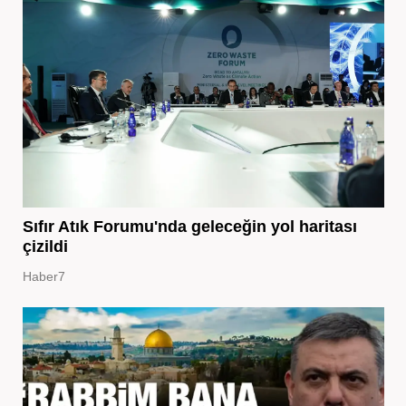
Sıfır Atık Forumu'nda geleceğin yol haritası
çizildi
Haber7