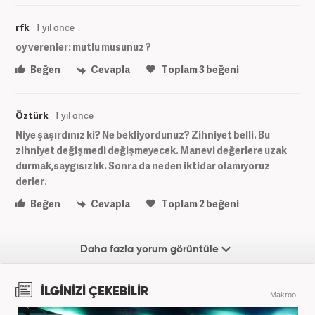
rfk
1 yıl önce
oy verenler: mutlu musunuz ?
Beğen
Cevapla
Toplam
3
beğeni
Öztürk
1 yıl önce
Niye şaşırdınız ki? Ne bekliyordunuz? Zihniyet belli. Bu
zihniyet değişmedi değişmeyecek. Manevi değerlere uzak
durmak,saygısızlık. Sonra da neden iktidar olamıyoruz
derler.
Beğen
Cevapla
Toplam
2
beğeni
Daha fazla yorum görüntüle
İLGİNİZİ ÇEKEBİLİR
Makroo