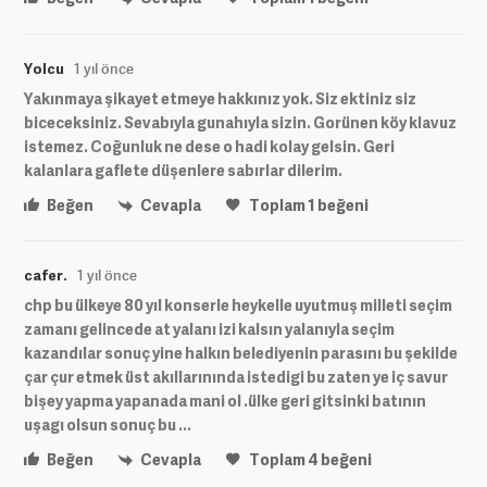
Yolcu
1 yıl önce
Yakınmaya şikayet etmeye hakkınız yok. Siz ektiniz siz
biceceksiniz. Sevabıyla gunahıyla sizin. Gorünen köy klavuz
istemez. Coğunluk ne dese o hadi kolay gelsin. Geri
kalanlara gaflete düşenlere sabırlar dilerim.
Beğen
Cevapla
Toplam
1
beğeni
cafer.
1 yıl önce
chp bu ülkeye 80 yıl konserle heykelle uyutmuş milleti seçim
zamanı gelincede at yalanı izi kalsın yalanıyla seçim
kazandılar sonuç yine halkın belediyenin parasını bu şekilde
çar çur etmek üst akıllarınında istedigi bu zaten ye iç savur
bişey yapma yapanada mani ol .ülke geri gitsinki batının
uşagı olsun sonuç bu ...
Beğen
Cevapla
Toplam
4
beğeni