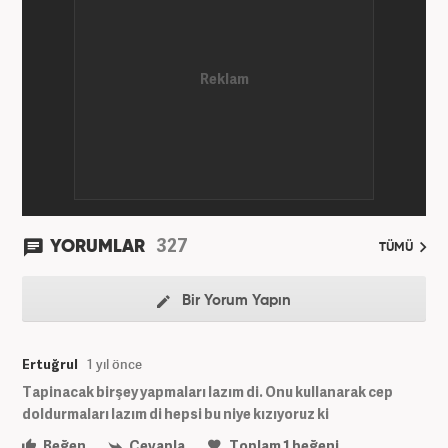
327
YORUMLAR
TÜMÜ
Bir Yorum Yapın
Ertuğrul
1 yıl önce
Tapinacak birşey yapmaları lazım di. Onu kullanarak cep
doldurmaları lazım di hepsi bu niye kızıyoruz ki
Beğen
Cevapla
Toplam
1
beğeni