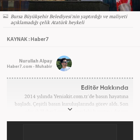
Bursa Büyükşehir Belediyesi'nin yaptırdığı ve maliyeti
açıklamadığı çelik Atatürk heykeli
KAYNAK : Haber7
Nurullah Alpay
Haber7.com - Muhabir
Editör Hakkında
2014 yılında Yeniakit.com.tr'de basın hayatına
başladı. Çeşitli basın kuruluşlarında görev aldı. Son
olarak Haber7.com’da mesleki hayatına devam
etmektedir.