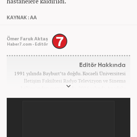
hastanelere kaldırıldı.
KAYNAK : AA
Ömer Faruk Aktaş
Haber7.com - Editör
Editör Hakkında
1991 yılında Bayburt’ta doğdu. Kocaeli Üniversitesi
İletişim Fakültesi Radyo Televizyon ve Sinema
bölümünden mezun oldu. 2016 yılında Anadolu
Ajansı'nda stajını yaptı. Yeni Şafak ve Akşam
Gazetesi'nde çalıştı. Nisan 2021'den bu yana
Haber7.com'da ‘Gündem Editörü’ olarak görev
yapmaktadır.