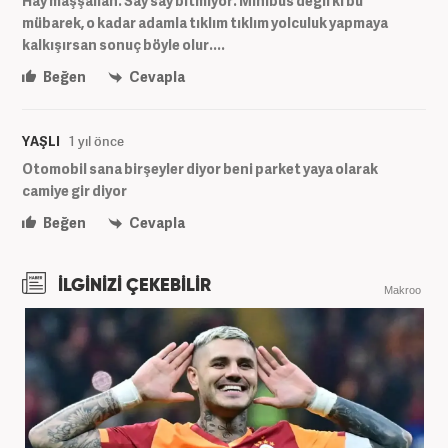
Hay maşşallah. Say say bitmiyor. Minibüs değil ki bu
mübarek, o kadar adamla tıklım tıklım yolculuk yapmaya
kalkışırsan sonuç böyle olur....
Beğen
Cevapla
YAŞLI
1 yıl önce
Otomobil sana birşeyler diyor beni parket yaya olarak
camiye gir diyor
Beğen
Cevapla
İLGİNİZİ ÇEKEBİLİR
Makroo