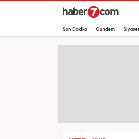
Son Dakika
Gündem
Siyase