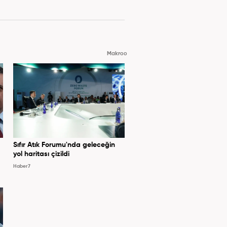
Makroo
Sıfır Atık Forumu'nda geleceğin
yol haritası çizildi
Haber7