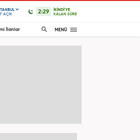
STANBUL
İKİNDİ'YE
2:29
8°
AÇIK
KALAN SÜRE
mi İlanlar
MENÜ