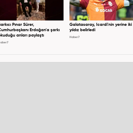
Şarkıcı Pınar Sürer,
Galatasaray, Icardi'nin yerine iki
Cumhurbaşkanı Erdoğan'a şarkı
yıldız belirledi
okuduğu anları paylaştı
Haber7
aber7