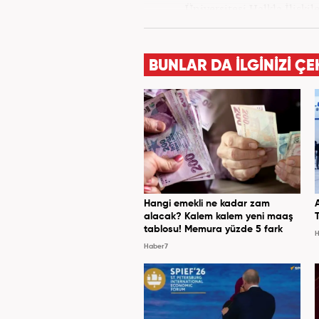
Üniversitesi Halkla İlişk
yılında yerel haber sit
alanlarında editör-muhabirli
muhabirlik yaptıktan sonra
BUNLAR DA İLGİNİZİ ÇE
Hangi emekli ne kadar zam
alacak? Kalem kalem yeni maaş
tablosu! Memura yüzde 5 fark
H
Haber7