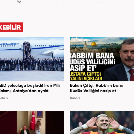
iler bölümünde devam etmektedir. Gazeteciliğe 2012
eleri ve yerel gazetelerde başladı. Gündem, Magazin
k yaptı. 2016 yılında Yeni Akit Gazetesi'nde bir yıl
, 2020 Eylül itibariyle Haber7'de 'Gündem Editörü'
KEBİLİR
olarak görevine devam etmektedir.
ABD yolculuğu başladı! İran Milli
Bakan Çiftçi: Rabb'im bana
Takımı, Antalya'dan ayrıldı
Kudüs Valiliğini nasip et
aber7
Haber7