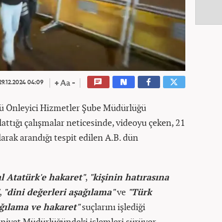
9.12.2024 04:09
ü Önleyici Hizmetler Şube Müdürlüğü
lattığı çalışmalar neticesinde, videoyu çeken, 21
arak arandığı tespit edilen A.B. dün
 Atatürk'e hakaret"
,
"kişinin hatırasına
,
"dini değerleri aşağılama"
ve
"Türk
ğılama ve hakaret"
suçlarını işlediği
mniyet Müdürlüğündeki işlemleri sürüyor.