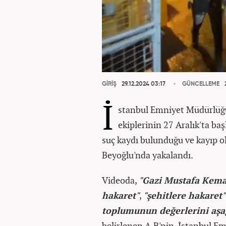
GİRİŞ
29.12.2024 03:17
GÜNCELLEME
2
İ
stanbul Emniyet Müdürlüğ
ekiplerinin 27 Aralık'ta baş
suç kaydı bulunduğu ve kayıp ol
Beyoğlu'nda yakalandı.
Videoda,
"Gazi Mustafa Kemal
hakaret"
,
"şehitlere hakaret"
toplumunun değerlerini aşa
belirlenen A.B'nin, İstanbul E