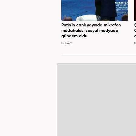
Putin'in canlı yayında mikrofon
müdahalesi sosyal medyada
gündem oldu
Haber7
H