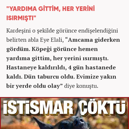
"YARDIMA GİTTİM, HER YERİNİ
ISIRMIŞTI"
Kardeşini o şekilde görünce endişelendiğini
belirten abla Eye Elali,
“Amcama giderken
gördüm. Köpeği görünce hemen
yardıma gittim, her yerini ısırmıştı.
Hastaneye kaldırıldı, 4 gün hastanede
kaldı. Dün taburcu oldu. Evimize yakın
bir yerde oldu olay”
diye konuştu.