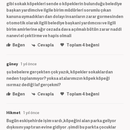
gibi sokak köpekleri sende o köpeklerin bulunduğu belediye
başkan yardimcive ilgile birim müdürleri sorumlu çıkan
kanuna uymadıkları dan dolayı insanların zarar gormesinden
otomotik olarak ilgili belediye başkani yardımcısı ve ilgili
birim amirlerine ağır cezada dava açılmalı bütün zarar naddi
nanevi el çektirme ve hapis olmali
Beğen
Cevapla
Toplam
4
beğeni
güney
1 yıl önce
şu bebelere gerçekten çok yazık, köpekler sokaklardan
neden toplanmıyor? yoksa atalarımızın köpek köpeği
ısırmaz dediği laf gerçekmi?
Beğen
Cevapla
Toplam
4
beğeni
Hikmet
1 yıl önce
Bugün eskişehirde işim vardı ,köpeğini alan parka geliyor
dışkısını yaptıran evine gidiyor .şimdi bu parkta çocuklar