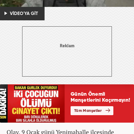
VİDEO'YA GİT
Olay, 9 Ocak günü Yenimahalle ilçesinde