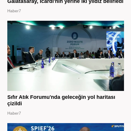
Galatasaray, Icardi'nin yerine iki yıldız belirledi
Haber7
Sıfır Atık Forumu'nda geleceğin yol haritası
çizildi
Haber7