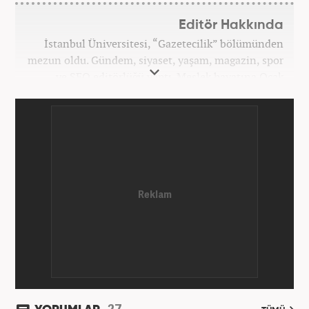
Editör Hakkında
İstanbul Üniversitesi, “Gazetecilik” bölümünden
mezun oldu. Gündem, siyaset, yaşam, magazin, spor
ve SEO editörlüğü yaptı. Meslek hayatına Ocak
2024’ten beri Haber7’de devam ediyor.
27