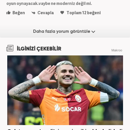
oyun oynayacak.vaybe ne moderniz değil mi.
Beğen
Cevapla
Toplam
12
beğeni
Daha fazla yorum görüntüle
İLGİNİZİ ÇEKEBİLİR
Makroo