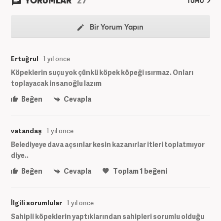
YORUMLAR
TÜMÜ
Bir Yorum Yapın
Ertuğrul
1 yıl önce
Köpeklerin suçu yok çünkü köpek köpeği ısırmaz. Onları
toplayacak insanoğlu lazım
Beğen
Cevapla
vatandaş
1 yıl önce
Belediyeye dava açsınlar kesin kazanırlar itleri toplatmıyor
diye..
Beğen
Cevapla
Toplam
1
beğeni
İlgili sorumlular
1 yıl önce
Sahipli köpeklerin yaptıklarından sahipleri sorumlu olduğu