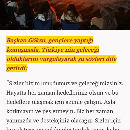
Başkan Göksu, gençlere yaptığı
konuşmada, Türkiye’nin geleceği
olduklarını vurgulayarak şu sözleri dile
getirdi:
“Sizler bizim umudumuz ve geleceğimizsiniz.
Hayatta her zaman hedefleriniz olsun ve bu
hedeflere ulaşmak için azimle çalışın. Asla
korkmayın ve pes etmeyin. Biz her zaman
yanınızda ve destekçiniz olacağız. Sizler için
birçok tesis ve imkân oluşturduk, yeter ki bu