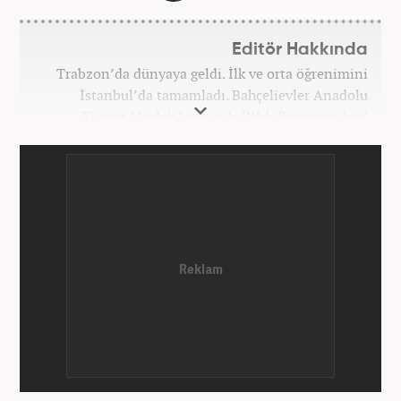
Editör Hakkında
Trabzon’da dünyaya geldi. İlk ve orta öğrenimini
İstanbul’da tamamladı. Bahçelievler Anadolu
Ticaret Meslek Lisesinde ‘Web Programcılığı’
bölümünden mezun oldu. Yüksek öğrenimini,
Atatürk Üniversitesinde ‘Yeni Medya ve Gazetecilik’
mezunu olarak tamamladı. Gazeteciliğe ilk adımını
2011 yılında attı. 13 yıllık profesyonel meslek
hayatında SEO içerik ve muhabirlik de dahil olmak
üzere ağırlıklı olarak gündem, dünya, ekonomi, spor
ve teknoloji kategorilerinde birçok haber ve
röportaja imza atarak galeri ve video hazırladı.
Bahadır Alemdar, meslek hayatına Haber7.com'da
aktif olarak devam etmektedir.