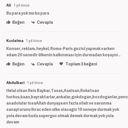
Ali
1 yıl önce
Bu para yok mu bu para
Beğen
Cevapla
Kızılelma
1 yıl önce
Konser, reklam, heykel, Roma-Paris gezisi yapmak varken
adam 20 senedir ülkenin kalkınması için durmadan koşuyor..
Beğen
Cevapla
Toplam
3
beğeni
Abdulbari
1 yıl önce
Helal olsun Reis Baykar,Tusas,Aselsan,Roketsan
hurkus,kaan,bayraktarlar,ankalar,gokdogan,bozdoganlar,pencel
anadolular insaAllah dunyaya en fazla silah ve savunma
sanayi urunu ihrac eden ulke olacagiz 10 seneye durmak yok
yola devam buda superguc olmak demek durmak yok yola
devam