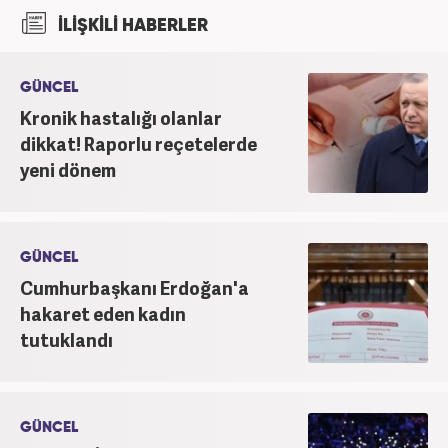
Ajansı'nda stajını yaptı. Yeni Şafak ve Akşam
İLİŞKİLİ HABERLER
Gazetesi'nde çalıştı. Nisan 2021'den bu yana
Haber7.com'da ‘Gündem Editörü’ olarak görev
yapmaktadır.
GÜNCEL
Kronik hastalığı olanlar
dikkat! Raporlu reçetelerde
yeni dönem
GÜNCEL
Cumhurbaşkanı Erdoğan'a
hakaret eden kadın
tutuklandı
GÜNCEL