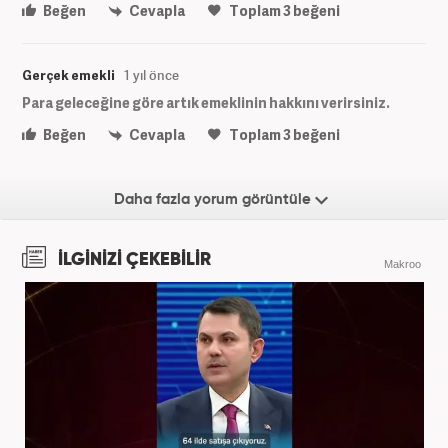
Beğen
Cevapla
Toplam
3
beğeni
Gerçek emekli
1 yıl önce
Para geleceğine göre artık emeklinin hakkını verirsiniz.
Beğen
Cevapla
Toplam
3
beğeni
Daha fazla yorum görüntüle
İLGİNİZİ ÇEKEBİLİR
Makroo