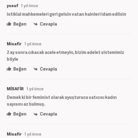
yusuf
1 yıl önce
istiklal mahkemeleri geri gelsin vatan hainleri idam edilsin
Beğen
Cevapla
Misafir
1 yıl önce
2 ay sonra cıkacak acele etmeyin, bizim adelet sistemimiz
böyle
Beğen
Cevapla
MİSAFİR
1 yıl önce
Demek ki bir feminist olarak uyuşturucu satıcısı kadın
sayısını az bulmuş.
Beğen
Cevapla
Misafir
1 yıl önce