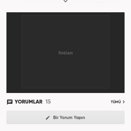
Coğrafya bölümünde tamamladı. 2008 yılında
Haber7.com'da gazetecilik mesleğine ilk adımını
attı. 15 yıllık profesyonel editörlük kariyerinde tüm
kategorilerde görev yaptı. Meslek hayatına
Haber7.com'da 'Güncel/Siyaset Sorumlu Editörü'
olarak devam etmektedir.
15
YORUMLAR
TÜMÜ
Bir Yorum Yapın