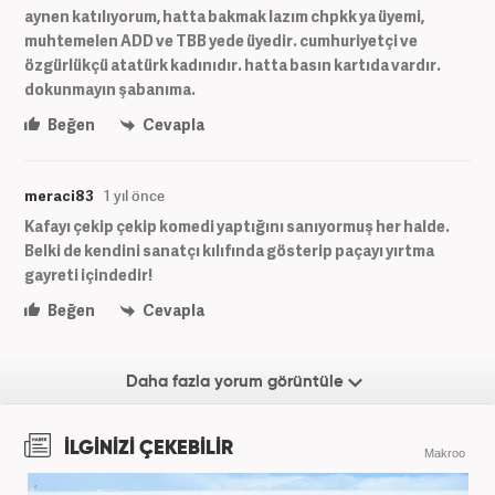
aynen katılıyorum, hatta bakmak lazım chpkk ya üyemi,
muhtemelen ADD ve TBB yede üyedir. cumhuriyetçi ve
özgürlükçü atatürk kadınıdır. hatta basın kartıda vardır.
dokunmayın şabanıma.
Beğen
Cevapla
meraci83
1 yıl önce
Kafayı çekip çekip komedi yaptığını sanıyormuş her halde.
Belki de kendini sanatçı kılıfında gösterip paçayı yırtma
gayreti içindedir!
Beğen
Cevapla
Daha fazla yorum görüntüle
İLGİNİZİ ÇEKEBİLİR
Makroo